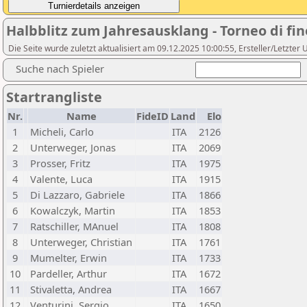
Halbblitz zum Jahresausklang - Torneo di fin
Die Seite wurde zuletzt aktualisiert am 09.12.2025 10:00:55, Ersteller/Letzter 
Suche nach Spieler
Startrangliste
Nr.
Name
FideID
Land
Elo
1
Micheli, Carlo
ITA
2126
2
Unterweger, Jonas
ITA
2069
3
Prosser, Fritz
ITA
1975
4
Valente, Luca
ITA
1915
5
Di Lazzaro, Gabriele
ITA
1866
6
Kowalczyk, Martin
ITA
1853
7
Ratschiller, MAnuel
ITA
1808
8
Unterweger, Christian
ITA
1761
9
Mumelter, Erwin
ITA
1733
10
Pardeller, Arthur
ITA
1672
11
Stivaletta, Andrea
ITA
1667
12
Venturini, Sergio
ITA
1650