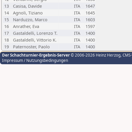
13
Casisa, Davide
ITA
1647
14
Agnoli, Tiziano
ITA
1645
15
Narduzzo, Marco
ITA
1603
16
Anrather, Eva
ITA
1597
17
Gastaldelli, Lorenzo T.
ITA
1400
18
Gastaldelli, Vittorio K.
ITA
1400
19
Paternoster, Paolo
ITA
1400
Der Schachturnier-Ergebnis-Server
© 2006-2026 Heinz Herzog
, CMS
Impressum / Nutzungsbedingungen