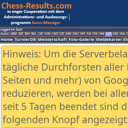
Logged on: Gast
Arabic
ARM
AZE
BIH
BUL
CAT
CHN
CRO
CZE
DEN
ENG
ESP
FAI
FIN
FRA
GER
GRE
INA
I
Home
TurnierDB
Meisterschaft
Foto-Galerie
Meldekartei
El
Hinweis: Um die Serverbel
tägliche Durchforsten aller 
Seiten und mehr) von Goog
reduzieren, werden bei alle
seit 5 Tagen beendet sind d
folgenden Knopf angezeigt