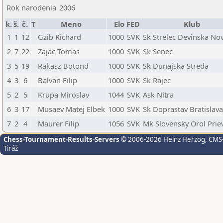
Rok narodenia
2006
k.
š.
č.
T
Meno
Elo
FED
Klub
1
1
12
Gzib Richard
1000
SVK
Sk Strelec Devinska No
2
7
22
Zajac Tomas
1000
SVK
Sk Senec
3
5
19
Rakasz Botond
1000
SVK
Sk Dunajska Streda
4
3
6
Balvan Filip
1000
SVK
Sk Rajec
5
2
5
Krupa Miroslav
1044
SVK
Ask Nitra
6
3
17
Musaev Matej Elbek
1000
SVK
Sk Doprastav Bratislava
7
2
4
Maurer Filip
1056
SVK
Mk Slovensky Orol Prie
Chess-Tournament-Results-Servers
© 2006-2026 Heinz Herzog
, CMS
Tiráž