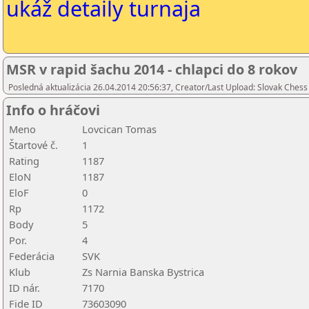
ukáž detaily turnaja
MSR v rapid šachu 2014 - chlapci do 8 rokov
Posledná aktualizácia 26.04.2014 20:56:37, Creator/Last Upload: Slovak Chess
Info o hráčovi
Meno
Lovcican Tomas
Štartové č.
1
Rating
1187
EloN
1187
EloF
0
Rp
1172
Body
5
Por.
4
Federácia
SVK
Klub
Zs Narnia Banska Bystrica
ID nár.
7170
Fide ID
73603090