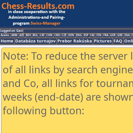
Logged on: Gast
Arabic
ARM
AZE
BIH
BUL
CAT
CHN
CRO
CZE
DEN
ENG
ESP
FAI
FIN
FRA
GER
GRE
INA
I
Home
Databáza turnajov
Prebor Rakúska
Pictures
FAQ
Onl
Note: To reduce the server 
of all links by search engin
and Co, all links for tourn
weeks (end-date) are shown 
following button: