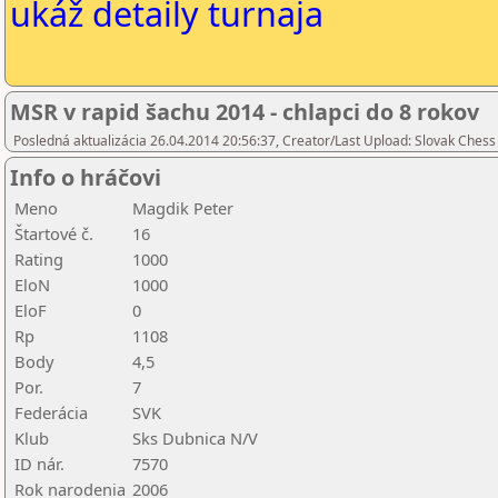
ukáž detaily turnaja
MSR v rapid šachu 2014 - chlapci do 8 rokov
Posledná aktualizácia 26.04.2014 20:56:37, Creator/Last Upload: Slovak Chess
Info o hráčovi
Meno
Magdik Peter
Štartové č.
16
Rating
1000
EloN
1000
EloF
0
Rp
1108
Body
4,5
Por.
7
Federácia
SVK
Klub
Sks Dubnica N/V
ID nár.
7570
Rok narodenia
2006