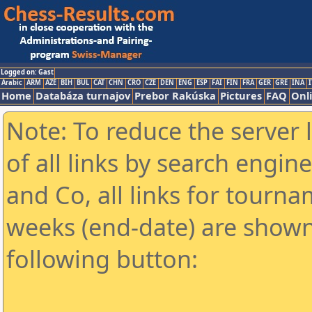
Logged on: Gast
Arabic
ARM
AZE
BIH
BUL
CAT
CHN
CRO
CZE
DEN
ENG
ESP
FAI
FIN
FRA
GER
GRE
INA
I
Home
Databáza turnajov
Prebor Rakúska
Pictures
FAQ
Onl
Note: To reduce the server 
of all links by search engin
and Co, all links for tourn
weeks (end-date) are shown 
following button: