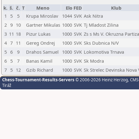
k.
š.
č.
T
Meno
Elo
FED
Klub
1
5
5
Krupa Miroslav
1044
SVK
Ask Nitra
2
9
10
Gartner Mikulas
1000
SVK
Tj Mladost Zilina
3
11
18
Pizur Lukas
1000
SVK
Zs s Ms V. Okruzna Partiz
4
7
11
Gereg Ondrej
1000
SVK
Sks Dubnica N/V
5
6
9
Drahos Samuel
1000
SVK
Lokomotiva Trnava
6
5
7
Banas Kamil
1000
SVK
Sk Modra
7
5
12
Gzib Richard
1000
SVK
Sk Strelec Devinska Nova 
Chess-Tournament-Results-Servers
© 2006-2026 Heinz Herzog
, CMS
Tiráž