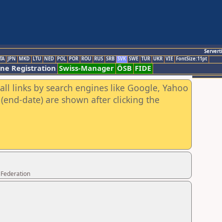
Servert
TA
JPN
MKD
LTU
NED
POL
POR
ROU
RUS
SRB
SVK
SWE
TUR
UKR
VIE
FontSize:11pt
ine Registration
Swiss-Manager
ÖSB
FIDE
all links by search engines like Google, Yahoo
(end-date) are shown after clicking the
 Federation