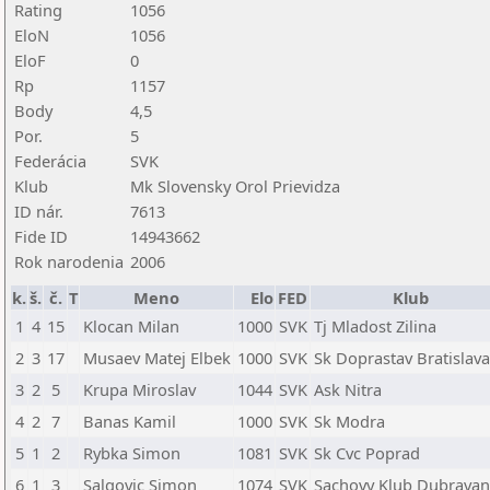
Rating
1056
EloN
1056
EloF
0
Rp
1157
Body
4,5
Por.
5
Federácia
SVK
Klub
Mk Slovensky Orol Prievidza
ID nár.
7613
Fide ID
14943662
Rok narodenia
2006
k.
š.
č.
T
Meno
Elo
FED
Klub
1
4
15
Klocan Milan
1000
SVK
Tj Mladost Zilina
2
3
17
Musaev Matej Elbek
1000
SVK
Sk Doprastav Bratislava
3
2
5
Krupa Miroslav
1044
SVK
Ask Nitra
4
2
7
Banas Kamil
1000
SVK
Sk Modra
5
1
2
Rybka Simon
1081
SVK
Sk Cvc Poprad
6
1
3
Salgovic Simon
1074
SVK
Sachovy Klub Dubravan