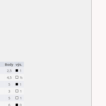
Body
výs.
2,5
1
4,5
½
5
1
3
1
5
1
6
0