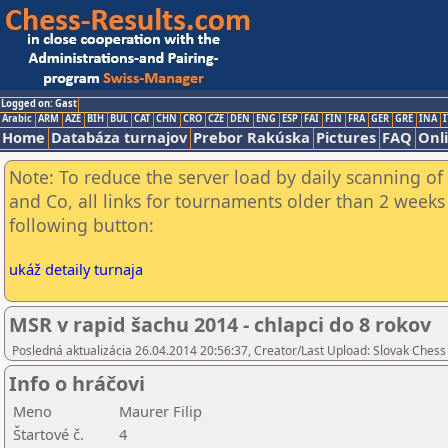
Logged on: Gast
Arabic
ARM
AZE
BIH
BUL
CAT
CHN
CRO
CZE
DEN
ENG
ESP
FAI
FIN
FRA
GER
GRE
INA
I
Home
Databáza turnajov
Prebor Rakúska
Pictures
FAQ
Onl
Note: To reduce the server load by daily scanning of 
and Co, all links for tournaments older than 2 weeks 
following button:
ukáž detaily turnaja
MSR v rapid šachu 2014 - chlapci do 8 rokov
Posledná aktualizácia 26.04.2014 20:56:37, Creator/Last Upload: Slovak Chess
Info o hráčovi
Meno
Maurer Filip
Štartové č.
4