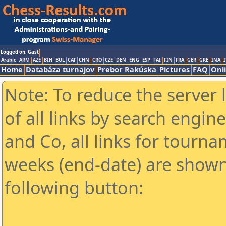
Logged on: Gast
Arabic
ARM
AZE
BIH
BUL
CAT
CHN
CRO
CZE
DEN
ENG
ESP
FAI
FIN
FRA
GER
GRE
INA
I
Home
Databáza turnajov
Prebor Rakúska
Pictures
FAQ
Onl
Note: To reduce the server 
of all links by search engin
and Co, all links for tourn
weeks (end-date) are shown 
following button: