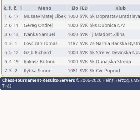
k.
š.
č.
T
Meno
Elo
FED
Klub
1
6
17
Musaev Matej Elbek
1000
SVK
Sk Doprastav Bratislava
2
6
11
Gereg Ondrej
1000
SVK
Sks Dubnica N/V
3
6
13
Ivanka Samuel
1000
SVK
Tj Mladost Zilina
4
3
1
Lovcican Tomas
1187
SVK
Zs Narnia Banska Bystr
5
5
12
Gzib Richard
1000
SVK
Sk Strelec Devinska No
6
4
19
Rakasz Botond
1000
SVK
Sk Dunajska Streda
7
3
2
Rybka Simon
1081
SVK
Sk Cvc Poprad
Chess-Tournament-Results-Servers
© 2006-2026 Heinz Herzog
, CMS
Tiráž