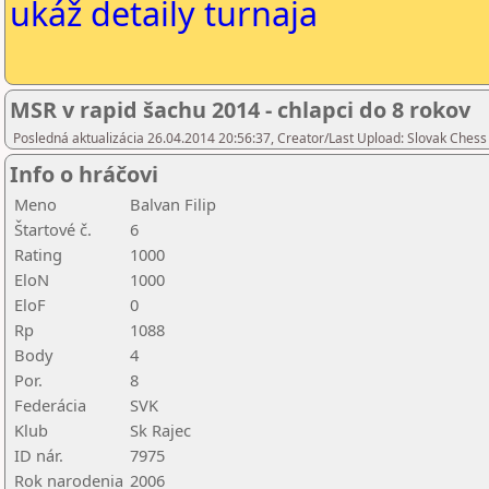
ukáž detaily turnaja
MSR v rapid šachu 2014 - chlapci do 8 rokov
Posledná aktualizácia 26.04.2014 20:56:37, Creator/Last Upload: Slovak Chess
Info o hráčovi
Meno
Balvan Filip
Štartové č.
6
Rating
1000
EloN
1000
EloF
0
Rp
1088
Body
4
Por.
8
Federácia
SVK
Klub
Sk Rajec
ID nár.
7975
Rok narodenia
2006