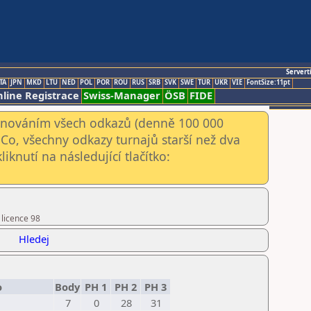
Servert
TA
JPN
MKD
LTU
NED
POL
POR
ROU
RUS
SRB
SVK
SWE
TUR
UKR
VIE
FontSize:11pt
line Registrace
Swiss-Manager
ÖSB
FIDE
kenováním všech odkazů (denně 100 000
Co, všechny odkazy turnajů starší než dva
iknutí na následující tlačítko:
 licence 98
Hledej
o
Body
PH 1
PH 2
PH 3
7
0
28
31