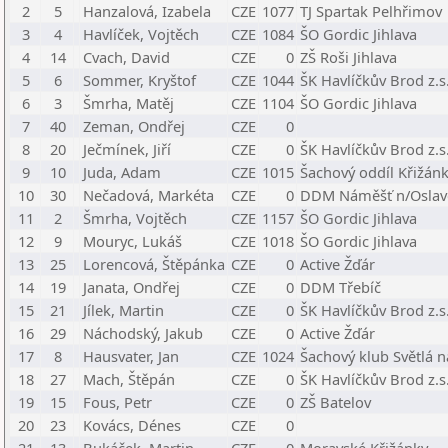
2
5
Hanzalová, Izabela
CZE
1077
TJ Spartak Pelhřimov
3
4
Havlíček, Vojtěch
CZE
1084
ŠO Gordic Jihlava
4
14
Cvach, David
CZE
0
ZŠ Roši Jihlava
5
6
Sommer, Kryštof
CZE
1044
ŠK Havlíčkův Brod z.s
6
3
Šmrha, Matěj
CZE
1104
ŠO Gordic Jihlava
7
40
Zeman, Ondřej
CZE
0
8
20
Ječmínek, Jiří
CZE
0
ŠK Havlíčkův Brod z.s
9
10
Juda, Adam
CZE
1015
Šachový oddíl Křižán
10
30
Nečadová, Markéta
CZE
0
DDM Náměšť n/Osla
11
2
Šmrha, Vojtěch
CZE
1157
ŠO Gordic Jihlava
12
9
Mouryc, Lukáš
CZE
1018
ŠO Gordic Jihlava
13
25
Lorencová, Štěpánka
CZE
0
Active Žďár
14
19
Janata, Ondřej
CZE
0
DDM Třebíč
15
21
Jílek, Martin
CZE
0
ŠK Havlíčkův Brod z.s
16
29
Náchodský, Jakub
CZE
0
Active Žďár
17
8
Hausvater, Jan
CZE
1024
Šachový klub Světlá 
18
27
Mach, Štěpán
CZE
0
ŠK Havlíčkův Brod z.s
19
15
Fous, Petr
CZE
0
ZŠ Batelov
20
23
Kovács, Dénes
CZE
0