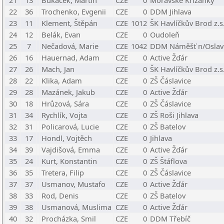
21
13
Bukáček, Martin
CZE
0
Moravské Křižánky
22
36
Trochenko, Evgenii
CZE
0
DDM Jihlava
23
11
Klement, Štěpán
CZE
1012
ŠK Havlíčkův Brod z.s
24
12
Belák, Evan
CZE
0
Oudoleň
25
7
Nečadová, Marie
CZE
1042
DDM Náměšť n/Osla
26
16
Hauernad, Adam
CZE
0
Active Žďár
27
26
Mach, Jan
CZE
0
ŠK Havlíčkův Brod z.s
28
22
Klika, Adam
CZE
0
ZŠ Čáslavice
29
28
Mazánek, Jakub
CZE
0
Active Žďár
30
18
Hrůzová, Sára
CZE
0
ZŠ Čáslavice
31
34
Rychlík, Vojta
CZE
0
ZŠ Roši Jihlava
32
31
Policarová, Lucie
CZE
0
ZŠ Batelov
33
17
Hondl, Vojtěch
CZE
0
Jihlava
34
39
Vajdišová, Emma
CZE
0
Active Žďár
35
24
Kurt, Konstantin
CZE
0
ZŠ Štáflova
36
35
Tretera, Filip
CZE
0
ZŠ Čáslavice
37
37
Usmanov, Mustafo
CZE
0
Active Žďár
38
33
Rod, Denis
CZE
0
ZŠ Batelov
39
38
Usmanová, Muslima
CZE
0
Active Žďár
40
32
Procházka, Smil
CZE
0
DDM Třebíč