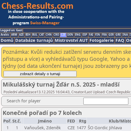
Logged on: Gast
Arabic
ARM
AZE
BIH
BUL
CAT
CHN
CRO
CZE
DEN
ENG
ESP
FAI
FIN
FRA
GER
GRE
INA
I
Domů
Databáze turnajů
Mistrovství AUT
Fotogalerie
FAQ
On
Poznámka: Kvůli redukci zatížení serveru denním s
přístupu a více) a vyhledávačů typu Google, Yahoo a 
týdny (od data ukončení turnaje) jsou zobrazeny po kl
Mikulášský turnaj Žďár n.S. 2025 - mladší
Poslední aktualizace13.12.2025 16:04:43, Creator/Last Upload: Czech Republic
Search for player
Konečné pořadí po 7 kolech
Poř.
St.č.
Jméno
FED
Rtg
Klub/Míst
1
1
Vaňoušek, Zdeněk
CZE
1477
ŠO Gordic Jihlava