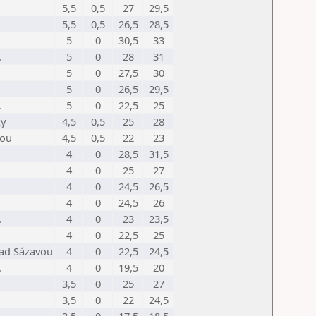
5,5
0,5
27
29,5
5,5
0,5
26,5
28,5
5
0
30,5
33
.
5
0
28
31
5
0
27,5
30
5
0
26,5
29,5
.
5
0
22,5
25
ky
4,5
0,5
25
28
vou
4,5
0,5
22
23
4
0
28,5
31,5
4
0
25
27
4
0
24,5
26,5
4
0
24,5
26
.
4
0
23
23,5
4
0
22,5
25
nad Sázavou
4
0
22,5
24,5
.
4
0
19,5
20
3,5
0
25
27
3,5
0
22
24,5