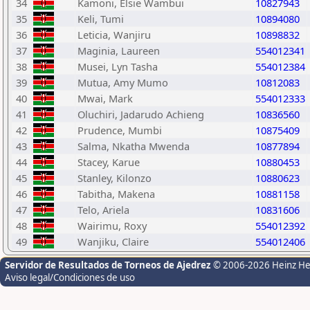
34
Kamoni, Elsie Wambui
10827943
35
Keli, Tumi
10894080
36
Leticia, Wanjiru
10898832
37
Maginia, Laureen
554012341
38
Musei, Lyn Tasha
554012384
39
Mutua, Amy Mumo
10812083
40
Mwai, Mark
554012333
41
Oluchiri, Jadarudo Achieng
10836560
42
Prudence, Mumbi
10875409
43
Salma, Nkatha Mwenda
10877894
44
Stacey, Karue
10880453
45
Stanley, Kilonzo
10880623
46
Tabitha, Makena
10881158
47
Telo, Ariela
10831606
48
Wairimu, Roxy
554012392
49
Wanjiku, Claire
554012406
Servidor de Resultados de Torneos de Ajedrez
© 2006-2026 Heinz H
Aviso legal/Condiciones de uso