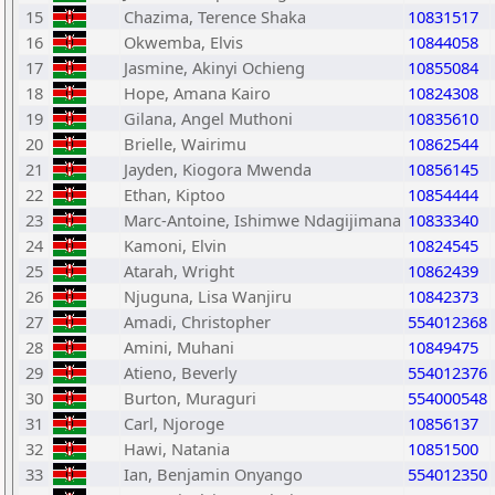
15
Chazima, Terence Shaka
10831517
16
Okwemba, Elvis
10844058
17
Jasmine, Akinyi Ochieng
10855084
18
Hope, Amana Kairo
10824308
19
Gilana, Angel Muthoni
10835610
20
Brielle, Wairimu
10862544
21
Jayden, Kiogora Mwenda
10856145
22
Ethan, Kiptoo
10854444
23
Marc-Antoine, Ishimwe Ndagijimana
10833340
24
Kamoni, Elvin
10824545
25
Atarah, Wright
10862439
26
Njuguna, Lisa Wanjiru
10842373
27
Amadi, Christopher
554012368
28
Amini, Muhani
10849475
29
Atieno, Beverly
554012376
30
Burton, Muraguri
554000548
31
Carl, Njoroge
10856137
32
Hawi, Natania
10851500
33
Ian, Benjamin Onyango
554012350