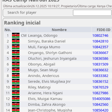
Última actualización26.12.2025 10:19:27, Propietario/Última carga: Kenya Ch
Search for player
Ranking inicial
No.
Nombre
FIDE-ID
1
CM
Lwanga, Odongo
10802746
2
Simiyu, Baraka Daniel
10842810
3
Muli, Faraja Mumo
10842357
4
Onyango, Shirlyn Gathoni
10836667
5
Oluchiri, Jeshurun Inyangala
10836586
6
Obonyo, Abigail
10831509
7
Mugo, Sean Mugi
10836632
8
Anindo, Andericus
10833382
9
Serede, Elvis Mugilwa Jnr
10836152
10
Riley, Matingi
10876529
11
Arianne, Hera Ngani
10827986
12
Elvis, Muigai Kamau
554005086
13
Dimba, Zahra Akongo
10842560
14
Jean-Christophe, Mugisha
10856420