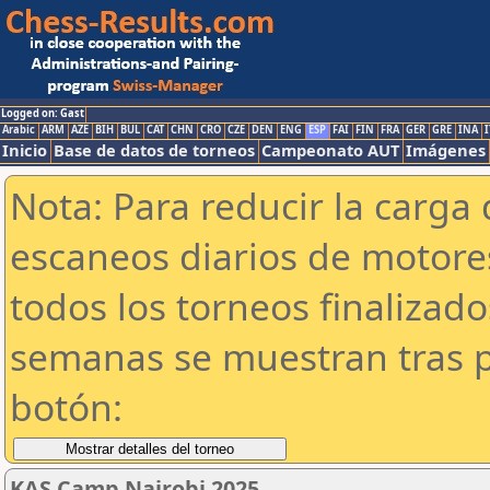
Logged on: Gast
Arabic
ARM
AZE
BIH
BUL
CAT
CHN
CRO
CZE
DEN
ENG
ESP
FAI
FIN
FRA
GER
GRE
INA
I
Inicio
Base de datos de torneos
Campeonato AUT
Imágenes
Nota: Para reducir la carga 
escaneos diarios de motor
todos los torneos finalizad
semanas se muestran tras p
botón:
KAS Camp Nairobi 2025