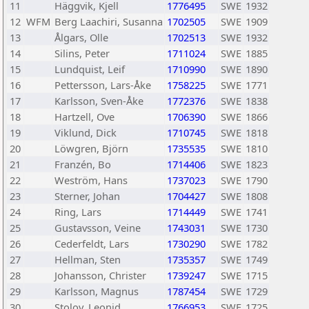
11
Häggvik, Kjell
1776495
SWE
1932
12
WFM
Berg Laachiri, Susanna
1702505
SWE
1909
13
Ålgars, Olle
1702513
SWE
1932
14
Silins, Peter
1711024
SWE
1885
15
Lundquist, Leif
1710990
SWE
1890
16
Pettersson, Lars-Åke
1758225
SWE
1771
17
Karlsson, Sven-Åke
1772376
SWE
1838
18
Hartzell, Ove
1706390
SWE
1866
19
Viklund, Dick
1710745
SWE
1818
20
Löwgren, Björn
1735535
SWE
1810
21
Franzén, Bo
1714406
SWE
1823
22
Weström, Hans
1737023
SWE
1790
23
Sterner, Johan
1704427
SWE
1808
24
Ring, Lars
1714449
SWE
1741
25
Gustavsson, Veine
1743031
SWE
1730
26
Cederfeldt, Lars
1730290
SWE
1782
27
Hellman, Sten
1735357
SWE
1749
28
Johansson, Christer
1739247
SWE
1715
29
Karlsson, Magnus
1787454
SWE
1729
30
Stolov, Leonid
1766953
SWE
1725