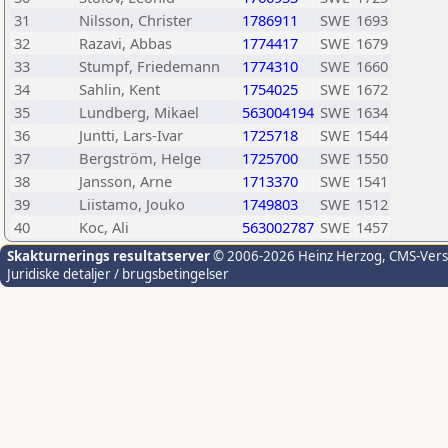
31
Nilsson, Christer
1786911
SWE
1693
32
Razavi, Abbas
1774417
SWE
1679
33
Stumpf, Friedemann
1774310
SWE
1660
34
Sahlin, Kent
1754025
SWE
1672
35
Lundberg, Mikael
563004194
SWE
1634
36
Juntti, Lars-Ivar
1725718
SWE
1544
37
Bergström, Helge
1725700
SWE
1550
38
Jansson, Arne
1713370
SWE
1541
39
Liistamo, Jouko
1749803
SWE
1512
40
Koc, Ali
563002787
SWE
1457
Skakturnerings resultatserver
© 2006-2026 Heinz Herzog
, CMS-Ver
Juridiske detaljer / brugsbetingelser