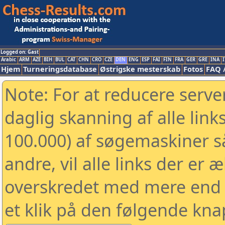
Logged on: Gast
Arabic
ARM
AZE
BIH
BUL
CAT
CHN
CRO
CZE
DEN
ENG
ESP
FAI
FIN
FRA
GER
GRE
INA
I
Hjem
Turneringsdatabase
Østrigske mesterskab
Fotos
FAQ 
Note: For at reducere serv
daglig skanning af alle link
100.000) af søgemaskiner 
andre, vil alle links der er 
overskredet med mere end to
et klik på den følgende kna