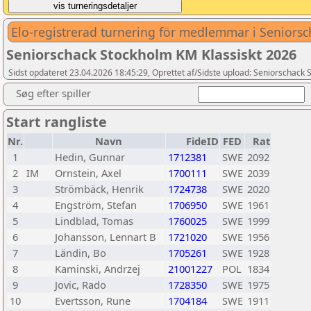
Elo-registrerad turnering för medlemmar i Seniors
Seniorschack Stockholm KM Klassiskt 2026
Sidst opdateret 23.04.2026 18:45:29, Oprettet af/Sidste upload: Seniorschack
Søg efter spiller
Start rangliste
Nr.
Navn
FideID
FED
Rat
1
Hedin, Gunnar
1712381
SWE
2092
2
IM
Ornstein, Axel
1700111
SWE
2039
3
Strömbäck, Henrik
1724738
SWE
2020
4
Engström, Stefan
1706950
SWE
1961
5
Lindblad, Tomas
1760025
SWE
1999
6
Johansson, Lennart B
1721020
SWE
1956
7
Ländin, Bo
1705261
SWE
1928
8
Kaminski, Andrzej
21001227
POL
1834
9
Jovic, Rado
1728350
SWE
1975
10
Evertsson, Rune
1704184
SWE
1911