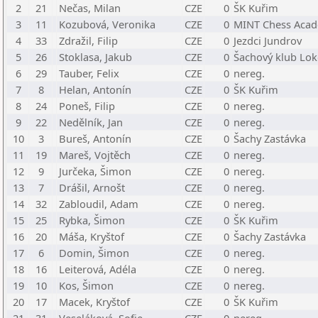
2
21
Nečas, Milan
CZE
0
ŠK Kuřim
3
11
Kozubová, Veronika
CZE
0
MINT Chess Acade
4
33
Zdražil, Filip
CZE
0
Jezdci Jundrov
5
26
Stoklasa, Jakub
CZE
0
Šachový klub Lok
6
29
Tauber, Felix
CZE
0
nereg.
7
8
Helan, Antonín
CZE
0
ŠK Kuřim
8
24
Poneš, Filip
CZE
0
nereg.
9
22
Nedělník, Jan
CZE
0
nereg.
10
3
Bureš, Antonín
CZE
0
Šachy Zastávka
11
19
Mareš, Vojtěch
CZE
0
nereg.
12
9
Jurčeka, Šimon
CZE
0
nereg.
13
7
Drášil, Arnošt
CZE
0
nereg.
14
32
Zabloudil, Adam
CZE
0
nereg.
15
25
Rybka, Šimon
CZE
0
ŠK Kuřim
16
20
Máša, Kryštof
CZE
0
Šachy Zastávka
17
6
Domin, Šimon
CZE
0
nereg.
18
16
Leiterová, Adéla
CZE
0
nereg.
19
10
Kos, Šimon
CZE
0
nereg.
20
17
Macek, Kryštof
CZE
0
ŠK Kuřim