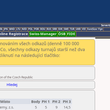
Servert
TA
JPN
MKD
LTU
NED
POL
POR
ROU
RUS
SRB
SVK
SWE
TUR
UKR
VIE
FontSize:11pt
line Registrace
Swiss-Manager
ÖSB
FIDE
kenováním všech odkazů (denně 100 000
Co, všechny odkazy turnajů starší než dva
iknutí na následující tlačítko:
on of the Czech Republic
Hledej
/Místo
Body
PH 1
PH 2
PH 3
my, z.s.
5
5
9
14,5