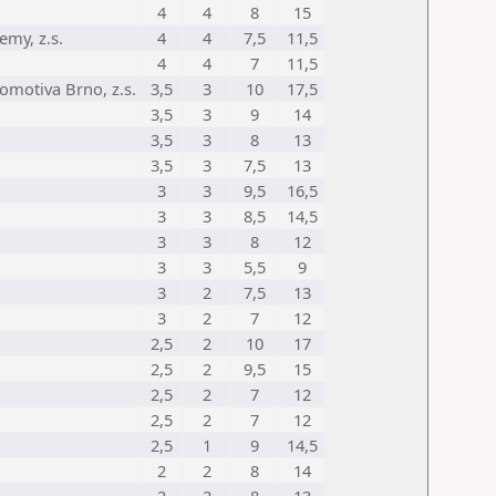
4
4
8
15
my, z.s.
4
4
7,5
11,5
4
4
7
11,5
omotiva Brno, z.s.
3,5
3
10
17,5
3,5
3
9
14
3,5
3
8
13
3,5
3
7,5
13
3
3
9,5
16,5
3
3
8,5
14,5
3
3
8
12
3
3
5,5
9
3
2
7,5
13
3
2
7
12
2,5
2
10
17
2,5
2
9,5
15
2,5
2
7
12
2,5
2
7
12
2,5
1
9
14,5
2
2
8
14