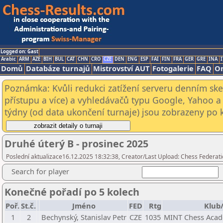
Logged on: Gast
Arabic
ARM
AZE
BIH
BUL
CAT
CHN
CRO
CZE
DEN
ENG
ESP
FAI
FIN
FRA
GER
GRE
INA
I
Domů
Databáze turnajů
Mistrovství AUT
Fotogalerie
FAQ
On
Poznámka: Kvůli redukci zatížení serveru denním s
přístupu a více) a vyhledávačů typu Google, Yahoo a 
týdny (od data ukončení turnaje) jsou zobrazeny po kl
Druhé úterý B - prosinec 2025
Poslední aktualizace16.12.2025 18:32:38, Creator/Last Upload: Chess Federati
Search for player
Konečné pořadí po 5 kolech
Poř.
St.č.
Jméno
FED
Rtg
Klub
1
2
Bechynský, Stanislav Petr
CZE
1035
MINT Chess Acade