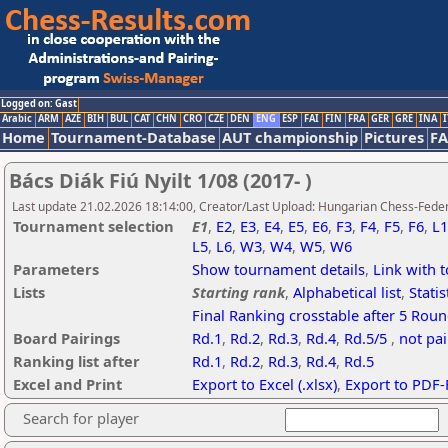
Logged on: Gast
Arabic
ARM
AZE
BIH
BUL
CAT
CHN
CRO
CZE
DEN
ENG
ESP
FAI
FIN
FRA
GER
GRE
INA
I
Home
Tournament-Database
AUT championship
Pictures
F
Bács Diák Fiú Nyilt 1/08 (2017- )
Last update 21.02.2026 18:14:00, Creator/Last Upload: Hungarian Chess-Feder
Tournament selection
E1
,
E2
,
E3
,
E4
,
E5
,
E6
,
F3
,
F4
,
F5
,
F6
,
L1
L5
,
L6
,
W3
,
W4
,
W5
,
W6
Parameters
Show tournament details
,
Link with 
Lists
Starting rank
,
Alphabetical list
,
Statis
Final Ranking crosstable after 5 Rou
Board Pairings
Rd.1
,
Rd.2
,
Rd.3
,
Rd.4
,
Rd.5/5
,
not pa
Ranking list after
Rd.1
,
Rd.2
,
Rd.3
,
Rd.4
,
Rd.5
Excel and Print
Export to Excel (.xlsx)
,
Export to PDF-
Search for player