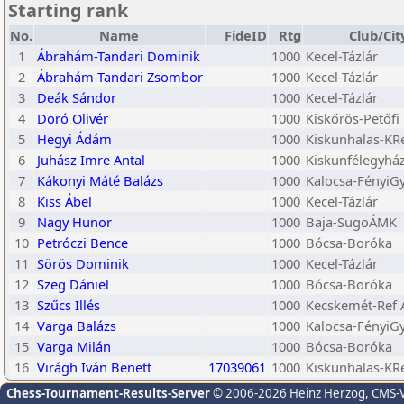
Starting rank
No.
Name
FideID
Rtg
Club/Cit
1
Ábrahám-Tandari Dominik
1000
Kecel-Tázlár
2
Ábrahám-Tandari Zsombor
1000
Kecel-Tázlár
3
Deák Sándor
1000
Kecel-Tázlár
4
Doró Olivér
1000
Kiskőrös-Petőfi
5
Hegyi Ádám
1000
Kiskunhalas-KR
6
Juhász Imre Antal
1000
Kiskunfélegyhá
7
Kákonyi Máté Balázs
1000
Kalocsa-FényiG
8
Kiss Ábel
1000
Kecel-Tázlár
9
Nagy Hunor
1000
Baja-SugoÁMK
10
Petróczi Bence
1000
Bócsa-Boróka
11
Sörös Dominik
1000
Kecel-Tázlár
12
Szeg Dániel
1000
Bócsa-Boróka
13
Szűcs Illés
1000
Kecskemét-Ref Á
14
Varga Balázs
1000
Kalocsa-FényiG
15
Varga Milán
1000
Bócsa-Boróka
16
Virágh Iván Benett
17039061
1000
Kiskunhalas-KR
Chess-Tournament-Results-Server
© 2006-2026 Heinz Herzog
, CMS-