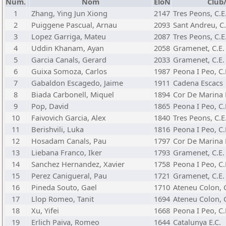
Núm.
Nom
EloN
Club
1
Zhang, Ying Jun Xiong
2147
Tres Peons, C.E
2
Puiggene Pascual, Arnau
2093
Sant Andreu, C.
3
Lopez Garriga, Mateu
2087
Tres Peons, C.E
4
Uddin Khanam, Ayan
2058
Gramenet, C.E.
5
Garcia Canals, Gerard
2033
Gramenet, C.E.
6
Guixa Somoza, Carlos
1987
Peona I Peo, C.
7
Gabaldon Escagedo, Jaime
1911
Cadena Escacs
8
Biada Carbonell, Miquel
1894
Cor De Marina 
9
Pop, David
1865
Peona I Peo, C.
10
Faivovich Garcia, Alex
1840
Tres Peons, C.E
11
Berishvili, Luka
1816
Peona I Peo, C.
12
Hosadam Canals, Pau
1797
Cor De Marina 
13
Liebana Franco, Iker
1793
Gramenet, C.E.
14
Sanchez Hernandez, Xavier
1758
Peona I Peo, C.
15
Perez Canigueral, Pau
1721
Gramenet, C.E.
16
Pineda Souto, Gael
1710
Ateneu Colon, C
17
Llop Romeo, Tanit
1694
Ateneu Colon, C
18
Xu, Yifei
1668
Peona I Peo, C.
19
Erlich Paiva, Romeo
1644
Catalunya E.C.