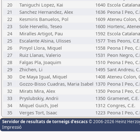
20
Taniguchi Lopez, Kai
1640
Escola Catalana
21
Sanchez Hernandez, Alex
1636
Peona I Peo, C.
22
Kesmiris Banuelos, Pol
1609
Ateneu Colon, C
23
Sole Hervello, Teseo
1600
Hortenc, Ateneu
24
Miralles Artigot, Pau
1592
Escola Catalana
25
Escalante Alsina, Ulisses
1577
Tres Peons, C.E
26
Pinyol Llora, Miquel
1558
Peona I Peo, C.
27
Ruiz Llanas, Valerio
1531
Peon Negro, C.
28
Falgas Pla, Joaquim
1510
Peona I Peo, C.
29
Zhichen, Li
1495
Sant Andreu, C.
30
De Maya Igual, Miquel
1408
Ateneu Colon, C
31
Gozzo-Bisso Cuadras, Maria Isabel
1370
Peona I Peo, C.
32
Mirats Mira, Alex
1350
Peona I Peo, C.
33
Pryslubskiy, Andrii
1350
Gramenet, C.E.
34
Miquel Guich, Joel
1312
Congres, C.E.
35
Verges Tort, Isaac
1223
Peona I Peo, C.
Servidor de resultats de torneigs d'escacs
© 2006-2026 Heinz Herzo
Impressió