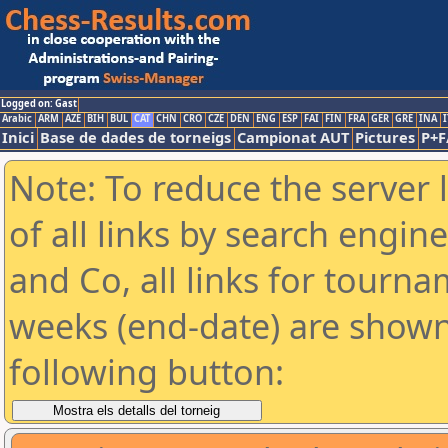
Logged on: Gast
Arabic
ARM
AZE
BIH
BUL
CAT
CHN
CRO
CZE
DEN
ENG
ESP
FAI
FIN
FRA
GER
GRE
INA
I
Inici
Base de dades de torneigs
Campionat AUT
Pictures
P+F
Note: To reduce the server 
of all links by search engin
and Co, all links for tourn
weeks (end-date) are shown 
following button: