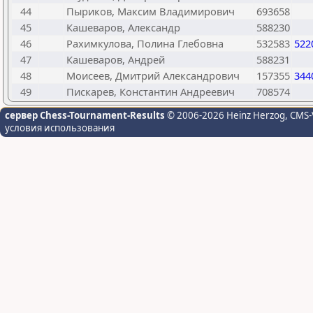
44
Пыриков, Максим Владимирович
693658
45
Кашеваров, Александр
588230
46
Рахимкулова, Полина Глебовна
532583
522
47
Кашеваров, Андрей
588231
48
Моисеев, Дмитрий Александрович
157355
344
49
Пискарев, Константин Андреевич
708574
сервер Chess-Tournament-Results
© 2006-2026 Heinz Herzog
, CMS-
условия использования