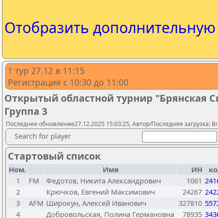
Отобразить дополнительну
1 тур 27.12 в 11:15
Регистрация с 10:30 до 11:00
Открытый областной турнир "Брянская 
Группа 3
Последнее обновление27.12.2025 15:03:25, Автор/Последняя загрузка: Bry
Search for player
Стартовый список
Ном.
Имя
ИН
ко
1
FM
Федотов, Никита Александрович
1061
241
2
Крючков, Евгений Максимович
24267
242
3
AFM
Широкун, Алексей Иванович
327810
557
4
Добровольская, Полина Германовна
78935
343