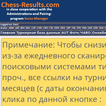
Logged on: Gast
Arabic
ARM
AZE
BIH
BUL
CAT
CHN
CRO
CZE
DEN
ENG
ESP
FAI
FIN
FRA
GER
GRE
INA
I
Главная
Турнирная база данных
AUT
Фото
ЧАВО
Онлайн
Примечание: Чтобы снизит
из-за ежедневного сканир
поисковыми системами ти
проч., все ссылки на тур
месяцев (с даты окончани
клика по данной кнопке :