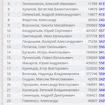
5
Тютюнников, Алексей Иванович
11769
413
6
Хулапов, Вячеслав Валентинович
14879
241
7
Селенский, Андрей Александрович
14877
413
8
Федотов, Александр
28503
242
9
Воронков, Никита Михайлович
250863
556
10
Кондратьев, Юрий Сергеевич
401057
557
11
Светлецкий, Иван Евгеньевич
377778
557
12
Ландышев, Валерий Александрович
75238
342
13
Потапов, Олег Евгеньевич
72180
556
14
Бугакин, Игорь Анатольевич
164924
341
15
Лучинский, Павел Витальевич
139269
556
16
Макаров, Юрий Андреевич
439052
558
17
Кузнецов, Егор Викторович
223020
556
18
Волкова, Надежда Владимировна
377746
556
19
Скудин, Максим Вячеславович
42978
242
20
Прошкин, Александр Викторович
144591
341
21
Кузнецов, Евгений Владимирович
75237
344
22
Семенцов, Андрей Дмитриевич
356421
558
23
Павленко, Александр
40807
242