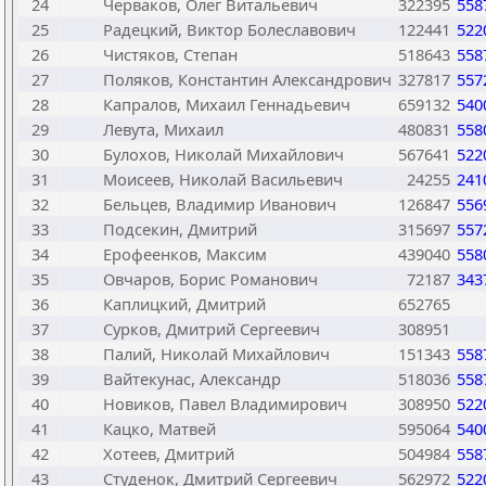
24
Черваков, Олег Витальевич
322395
558
25
Радецкий, Виктор Болеславович
122441
522
26
Чистяков, Степан
518643
558
27
Поляков, Константин Александрович
327817
557
28
Капралов, Михаил Геннадьевич
659132
540
29
Левута, Михаил
480831
558
30
Булохов, Николай Михайлович
567641
522
31
Моисеев, Николай Васильевич
24255
241
32
Бельцев, Владимир Иванович
126847
556
33
Подсекин, Дмитрий
315697
557
34
Ерофеенков, Максим
439040
558
35
Овчаров, Борис Романович
72187
343
36
Каплицкий, Дмитрий
652765
37
Сурков, Дмитрий Сергеевич
308951
38
Палий, Николай Михайлович
151343
558
39
Вайтекунас, Александр
518036
558
40
Новиков, Павел Владимирович
308950
522
41
Кацко, Матвей
595064
540
42
Хотеев, Дмитрий
504984
558
43
Студенок, Дмитрий Сергеевич
562972
522