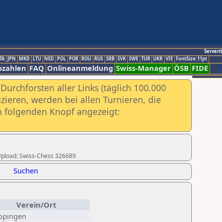
Servert
TA
JPN
MKD
LTU
NED
POL
POR
ROU
RUS
SRB
SVK
SWE
TUR
UKR
VIE
FontSize:11pt
ozahlen
FAQ
Onlineanmeldung
Swiss-Manager
ÖSB
FIDE
urchforsten aller Links (täglich 100.000
ieren, werden bei allen Turnieren, die
ch folgenden Knopf angezeigt:
r Upload: Swiss-Chess 326689
Suchen
Verein/Ort
ppingen