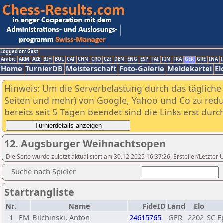
Logged on: Gast
Arabic
ARM
AZE
BIH
BUL
CAT
CHN
CRO
CZE
DEN
ENG
ESP
FAI
FIN
FRA
GER
GRE
INA
I
Home
TurnierDB
Meisterschaft
Foto-Galerie
Meldekartei
El
Hinweis: Um die Serverbelastung durch das tägliche D
Seiten und mehr) von Google, Yahoo und Co zu reduz
bereits seit 5 Tagen beendet sind die Links erst dur
12. Augsburger Weihnachtsopen
Die Seite wurde zuletzt aktualisiert am 30.12.2025 16:37:26, Ersteller/Letzte
Suche nach Spieler
Startrangliste
Nr.
Name
FideID
Land
Elo
1
FM
Bilchinski, Anton
24615765
GER
2202
SC E