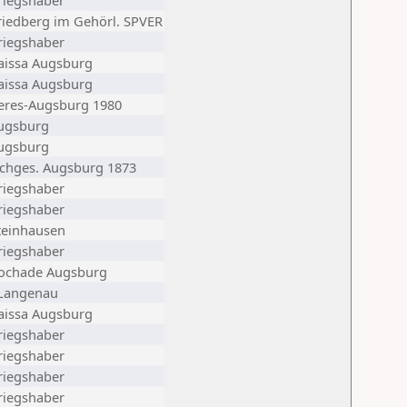
riegshaber
riedberg im Gehörl. SPVER
riegshaber
aissa Augsburg
aissa Augsburg
eres-Augsburg 1980
ugsburg
ugsburg
chges. Augsburg 1873
riegshaber
riegshaber
teinhausen
riegshaber
ochade Augsburg
Langenau
aissa Augsburg
riegshaber
riegshaber
riegshaber
riegshaber