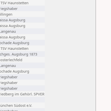
 TSV Haunstetten
riegshaber
illingen
aissa Augsburg
aissa Augsburg
Langenau
aissa Augsburg
ochade Augsburg
 TSV Haunstetten
chges. Augsburg 1873
losterlechfeld
Langenau
ochade Augsburg
riegshaber
riegshaber
riegshaber
riedberg im Gehörl. SPVER
ünchen Südost e.V.