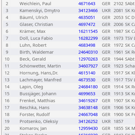
2
Weichlein, Paul
4671643
GER
2102
SAbt
3
Kamenskyi, Dmytro
34123466
UKR
2081
SK K
4
Bäuml, Ulrich
4635051
GER
2053
SC D
5
Glaser, Christian
4697472
GER
2006
SK C
6
Krämer, Max
16211545
GER
1987
SK C
7
Doll, Luca Fabio
16282299
GER
1973
TSV 
8
Luhn, Robert
4683498
GER
1972
SK C
9
Birth, Waldemar
24640310
GER
1961
SK R
10
Beck, Gerald
12970263
GER
1944
SAbt
11
Schönwetter, Martin
34607927
GER
1923
Scha
12
Hornung, Hans,Dr.
4615140
GER
1917
SK K
13
Lachmayer, Manfred
4673530
GER
1917
TSV 
14
Lapin, Oleg
24684180
GER
1914
SK R
15
Bussjäger, Johann
4699653
GER
1913
SK K
16
Frenkel, Matthias
34619267
GER
1907
SK K
17
Reschka, Hans
34638148
GER
1906
SK K
18
Forster, Rudolf
24667048
GER
1900
SK F
19
Protsenko, Oleksiy
34126252
UKR
1857
20
Komarov, Jan
12959430
GER
1855
SK M