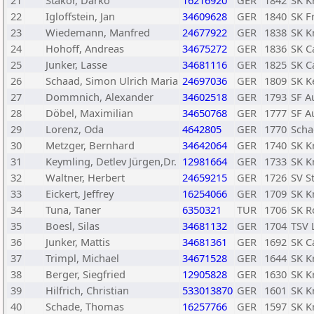
21
Stakor, Darko
16216920
GER
1842
SK K
22
Igloffstein, Jan
34609628
GER
1840
SK F
23
Wiedemann, Manfred
24677922
GER
1838
SK K
24
Hohoff, Andreas
34675272
GER
1836
SK C
25
Junker, Lasse
34681116
GER
1825
SK C
26
Schaad, Simon Ulrich Maria
24697036
GER
1809
SK K
27
Dommnich, Alexander
34602518
GER
1793
SF A
28
Döbel, Maximilian
34650768
GER
1777
SF A
29
Lorenz, Oda
4642805
GER
1770
Scha
30
Metzger, Bernhard
34642064
GER
1740
SK K
31
Keymling, Detlev Jürgen,Dr.
12981664
GER
1733
SK K
32
Waltner, Herbert
24659215
GER
1726
SV S
33
Eickert, Jeffrey
16254066
GER
1709
SK K
34
Tuna, Taner
6350321
TUR
1706
SK R
35
Boesl, Silas
34681132
GER
1704
TSV 
36
Junker, Mattis
34681361
GER
1692
SK C
37
Trimpl, Michael
34671528
GER
1644
SK K
38
Berger, Siegfried
12905828
GER
1630
SK K
39
Hilfrich, Christian
533013870
GER
1601
SK K
40
Schade, Thomas
16257766
GER
1597
SK K