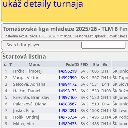
ukáž detaily turnaja
Tomášovská liga mládeže 2025/26 - TLM 8 Fin
Posledná aktualizácia 16.05.2026 17:19:28, Creator/Last Upload: Slovak Chess
Search for player
Štartová listina
č.
T
Meno
FideID
FED
Elo
Gr
1
Hrčka, Timotej
14996219
SVK
1606
CH11
ŠK Juni
2
Varga, Viktor
14992590
SVK
1567
CH14
ŠK Topo
3
Šefcová, Adriana
14984172
SVK
1531
D11
ŠK Slov
4
Halčin, Daniel
14998173
SVK
1530
CH08
ŠK Ruž
5
Knechta, Branislav
14997460
SVK
1520
CH14
ŠK Juni
6
Palacková, Diana
14983567
SVK
1510
D14
ŠK Juni
7
Jusko, Filip
14984091
SVK
1508
CH14
ŠK Levi
8
Holík, Ondrej
14975734
SVK
1496
CH14
ŠK Podp
9
Mitter, Alex
14989433
SVK
1488
CH14
ŠK Juni