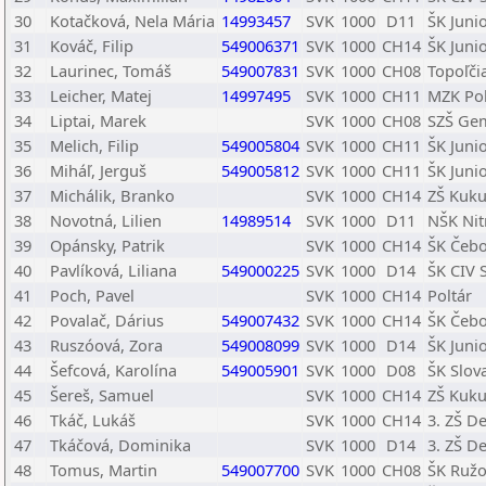
30
Kotačková, Nela Mária
14993457
SVK
1000
D11
ŠK Juni
31
Kováč, Filip
549006371
SVK
1000
CH14
ŠK Juni
32
Laurinec, Tomáš
549007831
SVK
1000
CH08
Topoľči
33
Leicher, Matej
14997495
SVK
1000
CH11
MZK Pol
34
Liptai, Marek
SVK
1000
CH08
SZŠ Gem
35
Melich, Filip
549005804
SVK
1000
CH11
ŠK Juni
36
Miháľ, Jerguš
549005812
SVK
1000
CH11
ŠK Juni
37
Michálik, Branko
SVK
1000
CH14
ZŠ Kuku
38
Novotná, Lilien
14989514
SVK
1000
D11
NŠK Nit
39
Opánsky, Patrik
SVK
1000
CH14
ŠK Čeb
40
Pavlíková, Liliana
549000225
SVK
1000
D14
ŠK CIV 
41
Poch, Pavel
SVK
1000
CH14
Poltár
42
Povalač, Dárius
549007432
SVK
1000
CH14
ŠK Čeb
43
Ruszóová, Zora
549008099
SVK
1000
D14
ŠK Juni
44
Šefcová, Karolína
549005901
SVK
1000
D08
ŠK Slov
45
Šereš, Samuel
SVK
1000
CH14
ZŠ Kuku
46
Tkáč, Lukáš
SVK
1000
CH14
3. ZŠ D
47
Tkáčová, Dominika
SVK
1000
D14
3. ZŠ D
48
Tomus, Martin
549007700
SVK
1000
CH08
ŠK Ruž