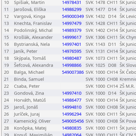
10
Spišiak, Martin
14978431
SVK
1478
CH11
ŠK Juni
11
Jarošová, Eliška
14986299
SVK
1477
D14
ŠK Juni
12
Vargová, Kinga
549000349
SVK
1432
D14
ŠK Levi
13
Knechta, Franislav
14997479
SVK
1428
CH11
ŠK Juni
14
Podolinský, Michal
14989379
SVK
1402
CH14
ŠK Juni
15
Krošlák, Alexander
14999617
SVK
1306
CH11
ŠK Chy
16
Bystrianská, Nela
14997401
SVK
1143
D11
ŠK Juni
17
Janík, Peter
14976595
SVK
1131
CH14
ŠK Juni
18
Skýpala, Tomáš
14980487
SVK
1073
CH11
ŠK Juni
19
Šefcová, Alexandra
14998866
SVK
1025
D08
ŠK Slov
20
Balga, Michael
549007386
SVK
1000
CH14
ŠK Čeb
21
Binda, Samuel
SVK
1000
CH08
Kremni
22
Csaba, Peter
SVK
1000
CH14
ZŠ M.R.
23
Gondová, Zina
14997410
SVK
1000
D14
ŠK Juni
24
Horváth, Matúš
14986477
SVK
1000
CH14
ŠK Juni
25
Jaroš, Jonáš
14994810
SVK
1000
CH08
ŠK Juni
26
Juríček, Juraj
14996294
SVK
1000
CH11
ŠK Juni
27
Kamenický, Oliver
549005456
SVK
1000
CH08
ŠK Pova
28
Konôpka, Matej
14980835
SVK
1000
CH11
ŠK Juni
29
Konuš, Maximilián
14982064
SVK
1000
CH11
ŠK CIV 