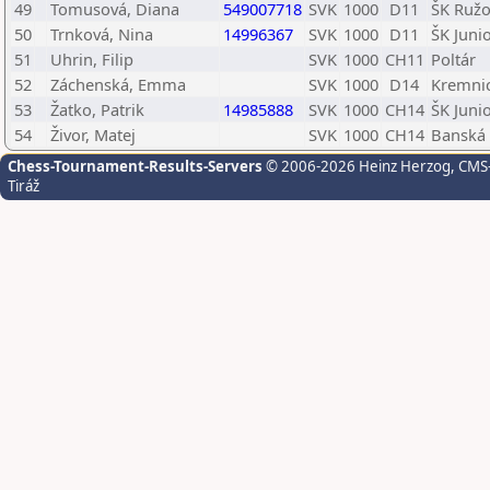
49
Tomusová, Diana
549007718
SVK
1000
D11
ŠK Ruž
50
Trnková, Nina
14996367
SVK
1000
D11
ŠK Juni
51
Uhrin, Filip
SVK
1000
CH11
Poltár
52
Záchenská, Emma
SVK
1000
D14
Kremni
53
Žatko, Patrik
14985888
SVK
1000
CH14
ŠK Juni
54
Živor, Matej
SVK
1000
CH14
Banská 
Chess-Tournament-Results-Servers
© 2006-2026 Heinz Herzog
, CMS
Tiráž