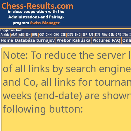
Logged on: Gast
Arabic
ARM
AZE
BIH
BUL
CAT
CHN
CRO
CZE
DEN
ENG
ESP
FAI
FIN
FRA
GER
GRE
INA
I
Home
Databáza turnajov
Prebor Rakúska
Pictures
FAQ
Onl
Note: To reduce the server 
of all links by search engin
and Co, all links for tourn
weeks (end-date) are shown 
following button: