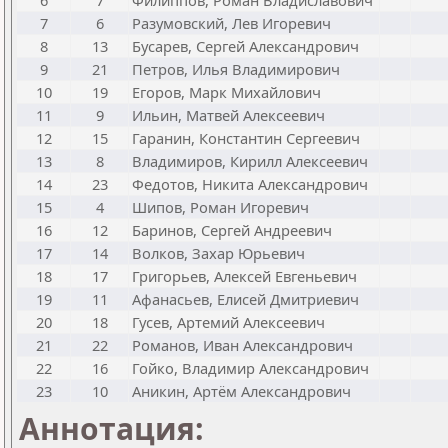
6
7
Филиппов, Роман Владиславович
7
6
Разумовский, Лев Игоревич
8
13
Бусарев, Сергей Александрович
9
21
Петров, Илья Владимирович
10
19
Егоров, Марк Михайлович
11
9
Ильин, Матвей Алексеевич
12
15
Гаранин, Константин Сергеевич
13
8
Владимиров, Кирилл Алексеевич
14
23
Федотов, Никита Александрович
15
4
Шипов, Роман Игоревич
16
12
Баринов, Сергей Андреевич
17
14
Волков, Захар Юрьевич
18
17
Григорьев, Алексей Евгеньевич
19
11
Афанасьев, Елисей Дмитриевич
20
18
Гусев, Артемий Алексеевич
21
22
Романов, Иван Александрович
22
16
Гойко, Владимир Александрович
23
10
Аникин, Артём Александрович
Аннотация: