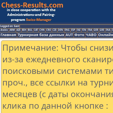
Logged on: Gast
Arabic
ARM
AZE
BIH
BUL
CAT
CHN
CRO
CZE
DEN
ENG
ESP
FAI
FIN
FRA
GER
GRE
INA
I
Главная
Турнирная база данных
AUT
Фото
ЧАВО
Онлайн
Примечание: Чтобы снизит
из-за ежедневного сканир
поисковыми системами ти
проч., все ссылки на тур
месяцев (с даты окончани
клика по данной кнопке :