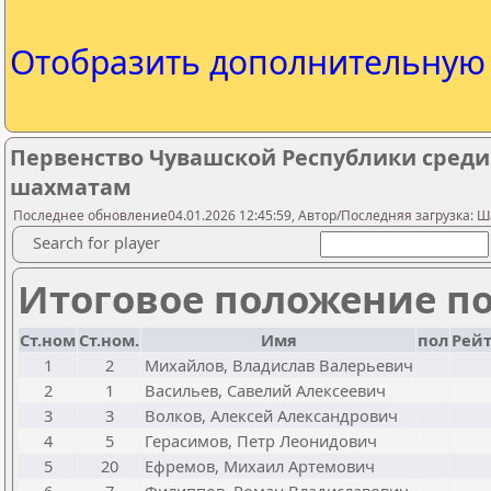
Отобразить дополнительну
Первенство Чувашской Республики среди
шахматам
Последнее обновление04.01.2026 12:45:59, Автор/Последняя загрузка:
Search for player
Итоговое положение по
Ст.ном
Ст.ном.
Имя
пол
Рейт
1
2
Михайлов, Владислав Валерьевич
2
1
Васильев, Савелий Алексеевич
3
3
Волков, Алексей Александрович
4
5
Герасимов, Петр Леонидович
5
20
Ефремов, Михаил Артемович