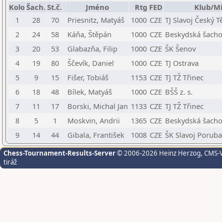
Kolo
Šach.
St.č.
Jméno
Rtg
FED
Klub/Mí
1
28
70
Priesnitz, Matyáš
1000
CZE
TJ Slavoj Český T
2
24
58
Káňa, Štěpán
1000
CZE
Beskydská šachov
3
20
53
Glabazňa, Filip
1000
CZE
ŠK Šenov
4
19
80
Ščevík, Daniel
1000
CZE
TJ Ostrava
5
9
15
Fišer, Tobiáš
1153
CZE
TJ TŽ Třinec
6
18
48
Bílek, Matyáš
1000
CZE
BŠŠ z. s.
7
11
17
Borski, Michal Jan
1133
CZE
TJ TŽ Třinec
8
5
1
Moskvin, Andrii
1365
CZE
Beskydská šachov
9
14
44
Gibala, František
1008
CZE
ŠK Slavoj Poruba
Chess-Tournament-Results-Server
© 2006-2026 Heinz Herzog
, CMS-
tiráž