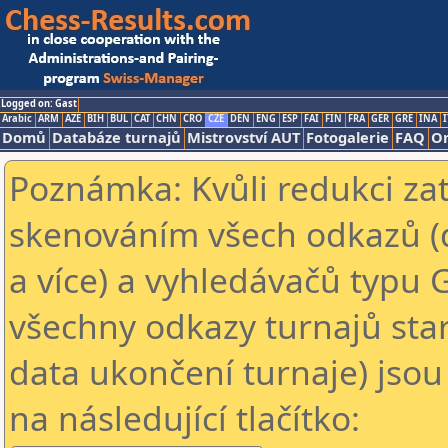
Logged on: Gast
Arabic
ARM
AZE
BIH
BUL
CAT
CHN
CRO
CZE
DEN
ENG
ESP
FAI
FIN
FRA
GER
GRE
INA
I
Domů
Databáze turnajů
Mistrovství AUT
Fotogalerie
FAQ
On
Poznámka: Kvůli redukci za
skenováním všech odkazů (
a více) a vyhledávačů typu 
všechny odkazy turnajů star
data ukončení turnaje) jsou
na následující tlačítko: