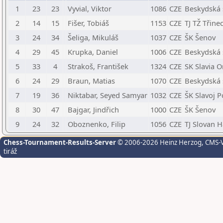
1
23
23
Vyvial, Viktor
1086
CZE
Beskydská 
2
14
15
Fišer, Tobiáš
1153
CZE
TJ TŽ Třine
3
24
34
Šeliga, Mikuláš
1037
CZE
ŠK Šenov
4
29
45
Krupka, Daniel
1006
CZE
Beskydská 
5
33
4
Strakoš, František
1324
CZE
SK Slavia O
6
24
29
Braun, Matias
1070
CZE
Beskydská 
7
19
36
Niktabar, Seyed Samyar
1032
CZE
ŠK Slavoj 
8
30
47
Bajgar, Jindřich
1000
CZE
ŠK Šenov
9
24
32
Oboznenko, Filip
1056
CZE
TJ Slovan H
Chess-Tournament-Results-Server
© 2006-2026 Heinz Herzog
, CMS-
tiráž