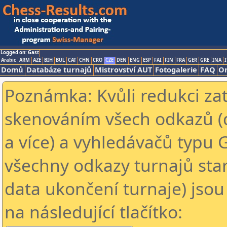
Logged on: Gast
Arabic
ARM
AZE
BIH
BUL
CAT
CHN
CRO
CZE
DEN
ENG
ESP
FAI
FIN
FRA
GER
GRE
INA
I
Domů
Databáze turnajů
Mistrovství AUT
Fotogalerie
FAQ
On
Poznámka: Kvůli redukci za
skenováním všech odkazů (
a více) a vyhledávačů typu 
všechny odkazy turnajů star
data ukončení turnaje) jsou
na následující tlačítko: