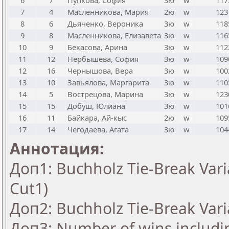
6
7
Пупкова, София
3ю
w
117
7
4
Масленникова, Мария
2ю
w
123
8
6
Дьяченко, Вероника
3ю
w
118
9
8
Масленникова, Елизавета
3ю
w
116
10
9
Бекасова, Арина
3ю
w
112
11
12
Нербышева, София
3ю
w
109
12
16
Чернышова, Вера
3ю
w
100
13
10
Завьялова, Маргарита
3ю
w
110
14
5
Вострецова, Марина
3ю
w
123
15
15
Добуш, Юлиана
3ю
w
101
16
11
Байкара, Ай-кыс
2ю
w
109
17
14
Чегодаева, Агата
3ю
w
104
Аннотация:
Доп1: Buchholz Tie-Break Vari
Cut1)
Доп2: Buchholz Tie-Break Vari
Доп3: Number of wins includi