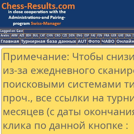
Logged on: Gast
Arabic
ARM
AZE
BIH
BUL
CAT
CHN
CRO
CZE
DEN
ENG
ESP
FAI
FIN
FRA
GER
GRE
INA
I
Главная
Турнирная база данных
AUT
Фото
ЧАВО
Онлайн
Примечание: Чтобы снизит
из-за ежедневного сканир
поисковыми системами ти
проч., все ссылки на тур
месяцев (с даты окончани
клика по данной кнопке :