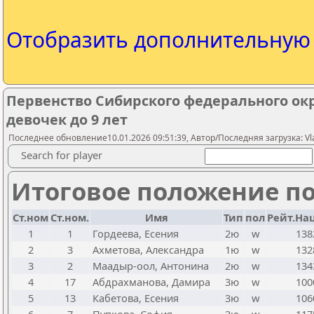
Отобразить дополнительну
Первенство Сибирского федерального окр
девочек до 9 лет
Последнее обновление10.01.2026 09:51:39, Автор/Последняя загрузка: Vlad
Search for player
Итоговое положение по
Ст.ном
Ст.ном.
Имя
Тип
пол
Рейт.Нац
1
1
Гордеева, Есения
2ю
w
138
2
3
Ахметова, Александра
1ю
w
132
3
2
Маадыр-оол, Антонина
2ю
w
134
4
17
Абдрахманова, Дамира
3ю
w
100
5
13
Кабетова, Есения
3ю
w
106