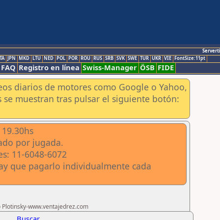
Servert
TA
JPN
MKD
LTU
NED
POL
POR
ROU
RUS
SRB
SVK
SWE
TUR
UKR
VIE
FontSize:11pt
FAQ
Registro en línea
Swiss-Manager
ÖSB
FIDE
aneos diarios de motores como Google o Yahoo,
 se muestran tras pulsar el siguiente botón:
s 19.30hs
gado por jugada.
mes: 11-6048-6072
ay que pagarlo individualmente cada
ro Plotinsky-www.ventajedrez.com
Buscar