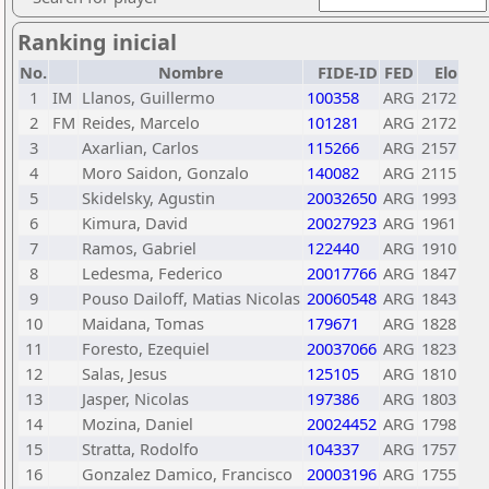
Ranking inicial
No.
Nombre
FIDE-ID
FED
Elo
1
IM
Llanos, Guillermo
100358
ARG
2172
2
FM
Reides, Marcelo
101281
ARG
2172
3
Axarlian, Carlos
115266
ARG
2157
4
Moro Saidon, Gonzalo
140082
ARG
2115
5
Skidelsky, Agustin
20032650
ARG
1993
6
Kimura, David
20027923
ARG
1961
7
Ramos, Gabriel
122440
ARG
1910
8
Ledesma, Federico
20017766
ARG
1847
9
Pouso Dailoff, Matias Nicolas
20060548
ARG
1843
10
Maidana, Tomas
179671
ARG
1828
11
Foresto, Ezequiel
20037066
ARG
1823
12
Salas, Jesus
125105
ARG
1810
13
Jasper, Nicolas
197386
ARG
1803
14
Mozina, Daniel
20024452
ARG
1798
15
Stratta, Rodolfo
104337
ARG
1757
16
Gonzalez Damico, Francisco
20003196
ARG
1755