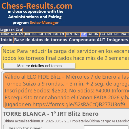
Logged on: Gast
Arabic
ARM
AZE
BIH
BUL
CAT
CHN
CRO
CZE
DEN
ENG
ESP
FAI
FIN
FRA
GER
GRE
INA
I
Inicio
Base de datos de torneos
Campeonato AUT
Imágenes
Nota: Para reducir la carga del servidor en los esc
todos los torneos finalizados hace más de 2 semanas
Válido al ELO FIDE Blitz – Miércoles 7 de Enero a la
Torneo Suizo a 9 rondas. – 3 min. + 2 seg. de agre
Inscripción: Socios: $2500; No Socios: $4000 Infor
Es requisito tener abonado el Canon FADA 2026 y h
jugador en https://forms.gle/52sRACcQB277U3of9
TORRE BLANCA - 1° IRT Blitz Enero
Última actualización08.01.2026 03:57:23, Propietario/Última carga: AI Leand
Search for player