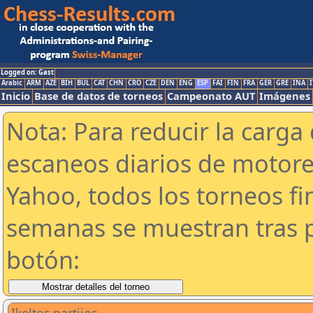
Logged on: Gast
Arabic
ARM
AZE
BIH
BUL
CAT
CHN
CRO
CZE
DEN
ENG
ESP
FAI
FIN
FRA
GER
GRE
INA
I
Inicio
Base de datos de torneos
Campeonato AUT
Imágenes
Nota: Para reducir la carga 
escaneos diarios de motor
Yahoo, todos los torneos f
semanas se muestran tras p
botón: