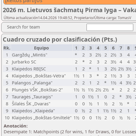
Įkeltos partijos
2026 m. Lietuvos šachmatų Pirma lyga – Vak
Última actualización14.04.2026 19:48:52, Propietario/Última carga: TomasV
Search for team
Cuadro cruzado por clasificación (Pts.)
Rk.
Equipo
1
2
3
4
5
6
7
8
1
Gargždų „Mintis"
*
2
3
2½
2
2½
3
4
2
Jurbarko SC
2
*
2
3
2
3½
4
4
3
Klaipėdos RBĮSC
1
2
*
1
3
2½
2½
3½
4
Klaipėdos „Bokštas-Vėtra"
1½
1
3
*
2
1½
3
3
5
Palangos „Palanga"
2
2
1
2
*
1½
4
3½
6
Plungės VŠK „Bokštas-2"
1½
½
1½
2½
2½
*
2
2
7
Tauragės „Tauragis"
1
0
1½
1
0
2
*
3½
8
Šilalės ŠK „Dvaras"
0
0
½
1
½
2
½
*
9
Klaipėdos „Klaipėda"
0
½
2
1
1½
1½
2
1
10
Klaipėdos „Bokštas-Smiltelė"
1½
0
0
1½
2
0
½
½
Anotación:
Desempate 1: Matchpoints (2 for wins, 1 for Draws, 0 for Losses