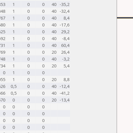
853
1
0
0
40
-35,2
848
1
0
0
40
-32,4
767
1
0
0
40
8,4
680
1
0
0
40
-17,6
625
1
0
0
40
29,2
592
1
0
0
40
-8,4
731
1
0
0
40
60,4
769
1
0
0
20
26,4
748
1
0
0
40
-3,2
734
1
0
0
20
5,4
0
1
0
0
055
1
0
0
20
8,8
626
0,5
0
0
40
-12,4
466
0,5
0
0
40
-41,2
570
0
0
0
20
-13,4
0
0
0
0
0
0
0
0
0
0
0
0
0
0
0
0