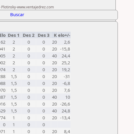
ro Plotinsky-www.ventajedrez.com
Buscar
Elo
Des 1
Des 2
Des 3
K
elo+/-
162
2
0
0
20
2,6
041
2
0
0
20
-15,8
005
2
0
0
40
24,4
002
2
0
0
20
25,2
974
2
0
0
20
19,2
288
1,5
0
0
20
-31
088
1,5
0
0
20
-6,8
970
1,5
0
0
20
7,6
887
1,5
0
0
40
10
016
1,5
0
0
20
-26,6
529
1,5
0
0
40
24,8
774
1
0
0
20
-13,4
0
1
0
0
971
1
0
0
20
8,4