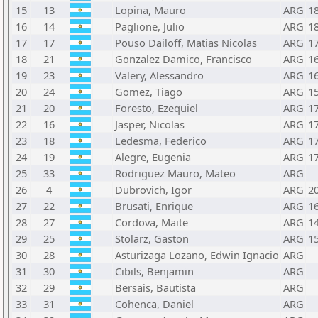
15
13
Lopina, Mauro
ARG
1
16
14
Paglione, Julio
ARG
1
17
17
Pouso Dailoff, Matias Nicolas
ARG
1
18
21
Gonzalez Damico, Francisco
ARG
1
19
23
Valery, Alessandro
ARG
1
20
24
Gomez, Tiago
ARG
1
21
20
Foresto, Ezequiel
ARG
1
22
16
Jasper, Nicolas
ARG
1
23
18
Ledesma, Federico
ARG
1
24
19
Alegre, Eugenia
ARG
1
25
33
Rodriguez Mauro, Mateo
ARG
26
4
Dubrovich, Igor
ARG
2
27
22
Brusati, Enrique
ARG
1
28
27
Cordova, Maite
ARG
1
29
25
Stolarz, Gaston
ARG
1
30
28
Asturizaga Lozano, Edwin Ignacio
ARG
31
30
Cibils, Benjamin
ARG
32
29
Bersais, Bautista
ARG
33
31
Cohenca, Daniel
ARG