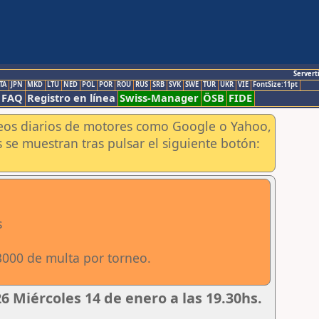
Servert
TA
JPN
MKD
LTU
NED
POL
POR
ROU
RUS
SRB
SVK
SWE
TUR
UKR
VIE
FontSize:11pt
FAQ
Registro en línea
Swiss-Manager
ÖSB
FIDE
aneos diarios de motores como Google o Yahoo,
 se muestran tras pulsar el siguiente botón:
s
3000 de multa por torneo.
 Miércoles 14 de enero a las 19.30hs.