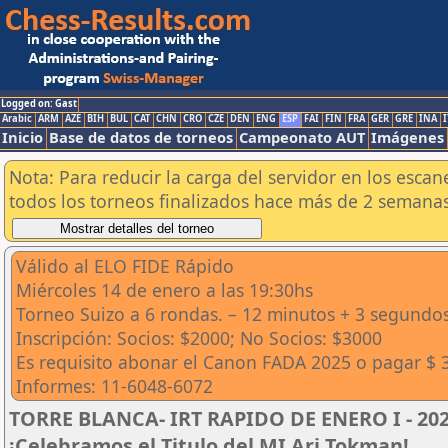
Logged on: Gast
Arabic
ARM
AZE
BIH
BUL
CAT
CHN
CRO
CZE
DEN
ENG
ESP
FAI
FIN
FRA
GER
GRE
INA
I
Inicio
Base de datos de torneos
Campeonato AUT
Imágenes
Nota: Para reducir la carga del servidor en los esc
todos los torneos finalizados hace más de 2 semanas
Válido al ELO FIDE Rápido
Miércoles 14 de enero a las 19:30hs
Torneo Suizo a 6 rondas. – 12 minutos + 3 segundo
Inscripción: Socios: $2000; No Socios: $3000
Es requisito abonar el Canon FADA 2025 o pagar $ 
Informes: 11-6048-6072
TORRE BLANCA- IRT RAPIDO DE ENERO I - 2026
¡Celebramos el Titulo del MI Ari Tokman!