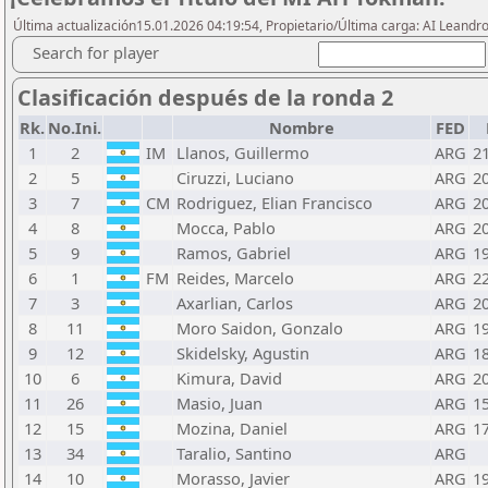
Última actualización15.01.2026 04:19:54, Propietario/Última carga: AI Leand
Search for player
Clasificación después de la ronda 2
Rk.
No.Ini.
Nombre
FED
1
2
IM
Llanos, Guillermo
ARG
2
2
5
Ciruzzi, Luciano
ARG
2
3
7
CM
Rodriguez, Elian Francisco
ARG
2
4
8
Mocca, Pablo
ARG
2
5
9
Ramos, Gabriel
ARG
1
6
1
FM
Reides, Marcelo
ARG
2
7
3
Axarlian, Carlos
ARG
2
8
11
Moro Saidon, Gonzalo
ARG
1
9
12
Skidelsky, Agustin
ARG
1
10
6
Kimura, David
ARG
2
11
26
Masio, Juan
ARG
1
12
15
Mozina, Daniel
ARG
1
13
34
Taralio, Santino
ARG
14
10
Morasso, Javier
ARG
1