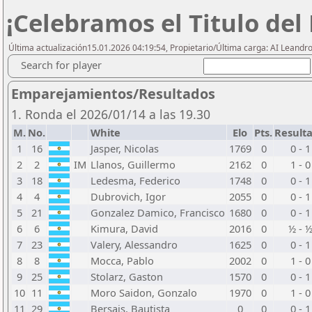
¡Celebramos el Titulo del
Última actualización15.01.2026 04:19:54, Propietario/Última carga: AI Leand
Search for player
Emparejamientos/Resultados
1. Ronda el 2026/01/14 a las 19.30
M.
No.
White
Elo
Pts.
Result
1
16
Jasper, Nicolas
1769
0
0 - 1
2
2
IM
Llanos, Guillermo
2162
0
1 - 0
3
18
Ledesma, Federico
1748
0
0 - 1
4
4
Dubrovich, Igor
2055
0
0 - 1
5
21
Gonzalez Damico, Francisco
1680
0
0 - 1
6
6
Kimura, David
2016
0
½ - 
7
23
Valery, Alessandro
1625
0
0 - 1
8
8
Mocca, Pablo
2002
0
1 - 0
9
25
Stolarz, Gaston
1570
0
0 - 1
10
11
Moro Saidon, Gonzalo
1970
0
1 - 0
11
29
Bersais, Bautista
0
0
0 - 1