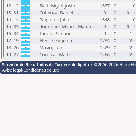
12
12
Skidelsky, Agustin
1887
0
1 - 0
13
31
Cohenca, Daniel
0
0
0 - 1
14
14
Paglione, Julio
1848
0
1 - 0
15
33
Rodriguez Mauro, Mateo
0
0
0 - 1
16
34
Taralio, Santino
0
0
1
17
19
Alegre, Eugenia
1734
0
½
18
26
Masio, Juan
1529
0
½
19
27
Cordova, Maite
1466
0
½
Servidor de Resultados de Torneos de Ajedrez
© 2006-2026 Heinz H
Aviso legal/Condiciones de uso