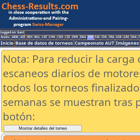
Logged on: Gast
Arabic
ARM
AZE
BIH
BUL
CAT
CHN
CRO
CZE
DEN
ENG
ESP
FAI
FIN
FRA
GER
GRE
INA
I
Inicio
Base de datos de torneos
Campeonato AUT
Imágenes
Nota: Para reducir la carga 
escaneos diarios de motor
todos los torneos finalizad
semanas se muestran tras p
botón: