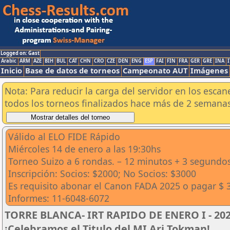
Logged on: Gast
Arabic
ARM
AZE
BIH
BUL
CAT
CHN
CRO
CZE
DEN
ENG
ESP
FAI
FIN
FRA
GER
GRE
INA
I
Inicio
Base de datos de torneos
Campeonato AUT
Imágenes
Nota: Para reducir la carga del servidor en los esc
todos los torneos finalizados hace más de 2 semanas
Válido al ELO FIDE Rápido
Miércoles 14 de enero a las 19:30hs
Torneo Suizo a 6 rondas. – 12 minutos + 3 segundo
Inscripción: Socios: $2000; No Socios: $3000
Es requisito abonar el Canon FADA 2025 o pagar $ 
Informes: 11-6048-6072
TORRE BLANCA- IRT RAPIDO DE ENERO I - 2026
¡Celebramos el Titulo del MI Ari Tokman!