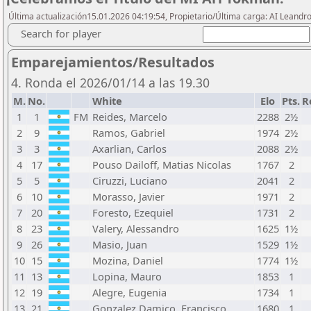
Última actualización15.01.2026 04:19:54, Propietario/Última carga: AI Leand
Search for player
Emparejamientos/Resultados
4. Ronda el 2026/01/14 a las 19.30
M.
No.
White
Elo
Pts.
R
1
1
FM
Reides, Marcelo
2288
2½
2
9
Ramos, Gabriel
1974
2½
3
3
Axarlian, Carlos
2088
2½
4
17
Pouso Dailoff, Matias Nicolas
1767
2
5
5
Ciruzzi, Luciano
2041
2
6
10
Morasso, Javier
1971
2
7
20
Foresto, Ezequiel
1731
2
8
23
Valery, Alessandro
1625
1½
9
26
Masio, Juan
1529
1½
10
15
Mozina, Daniel
1774
1½
11
13
Lopina, Mauro
1853
1
12
19
Alegre, Eugenia
1734
1
13
21
Gonzalez Damico, Francisco
1680
1