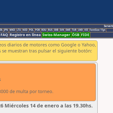
Servert
TA
JPN
MKD
LTU
NED
POL
POR
ROU
RUS
SRB
SVK
SWE
TUR
UKR
VIE
FontSize:11pt
FAQ
Registro en línea
Swiss-Manager
ÖSB
FIDE
aneos diarios de motores como Google o Yahoo,
 se muestran tras pulsar el siguiente botón:
s
3000 de multa por torneo.
 Miércoles 14 de enero a las 19.30hs.