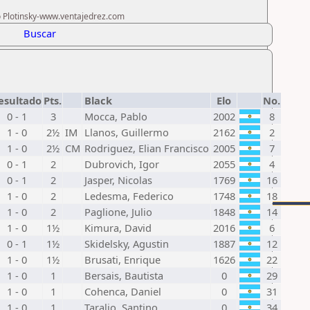
ro Plotinsky-www.ventajedrez.com
Buscar
esultado
Pts.
Black
Elo
No.
0 - 1
3
Mocca, Pablo
2002
8
1 - 0
2½
IM
Llanos, Guillermo
2162
2
1 - 0
2½
CM
Rodriguez, Elian Francisco
2005
7
0 - 1
2
Dubrovich, Igor
2055
4
0 - 1
2
Jasper, Nicolas
1769
16
1 - 0
2
Ledesma, Federico
1748
18
1 - 0
2
Paglione, Julio
1848
14
1 - 0
1½
Kimura, David
2016
6
0 - 1
1½
Skidelsky, Agustin
1887
12
1 - 0
1½
Brusati, Enrique
1626
22
1 - 0
1
Bersais, Bautista
0
29
1 - 0
1
Cohenca, Daniel
0
31
1 - 0
1
Taralio, Santino
0
34