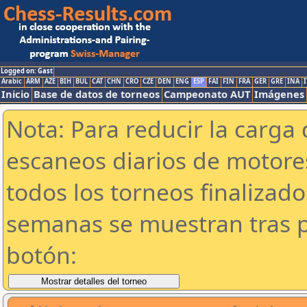
Logged on: Gast
Arabic
ARM
AZE
BIH
BUL
CAT
CHN
CRO
CZE
DEN
ENG
ESP
FAI
FIN
FRA
GER
GRE
INA
I
Inicio
Base de datos de torneos
Campeonato AUT
Imágenes
Nota: Para reducir la carga 
escaneos diarios de motor
todos los torneos finalizad
semanas se muestran tras p
botón: