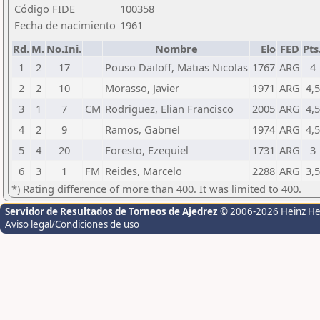
Código FIDE
100358
Fecha de nacimiento
1961
Rd.
M.
No.Ini.
Nombre
Elo
FED
Pts
1
2
17
Pouso Dailoff, Matias Nicolas
1767
ARG
4
2
2
10
Morasso, Javier
1971
ARG
4,5
3
1
7
CM
Rodriguez, Elian Francisco
2005
ARG
4,5
4
2
9
Ramos, Gabriel
1974
ARG
4,5
5
4
20
Foresto, Ezequiel
1731
ARG
3
6
3
1
FM
Reides, Marcelo
2288
ARG
3,5
*) Rating difference of more than 400. It was limited to 400.
Servidor de Resultados de Torneos de Ajedrez
© 2006-2026 Heinz H
Aviso legal/Condiciones de uso