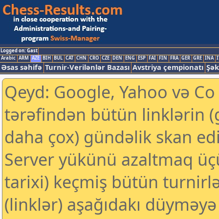
Logged on: Gast
Arabic
ARM
AZE
BIH
BUL
CAT
CHN
CRO
CZE
DEN
ENG
ESP
FAI
FIN
FRA
GER
GRE
INA
I
Əsas səhifə
Turnir-Verilənlər Bazası
Avstriya çempionatı
Şək
Qeyd: Google, Yahoo və Co k
tərəfindən bütün linklərin 
daha çox) gündəlik skan edil
Server yükünü azaltmaq üç
tarixi) keçmiş bütün turnirl
(linklər) aşağıdakı düyməyə