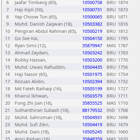
6
Jaafar Timbang (65),
10500758
BRU
1874
7
Haji Kipli (50),
10500731
BRU
1873
8
Yap Choow Tun (65),
10500065
BRU
1871
9
Muhd. Danish Zaqwan (18),
10503382
BRU
1816
10
Pengiran Abdul Rahman (65),
10500219
BRU
1812
11
Go See Kai,
10504150
BRU
1795
12
Ryan Sims (12),
35879947
MAS
1787
13
Ahmad Zaydani,
10503242
BRU
1783
14
Bobby Hassan,
10503200
BRU
1770
15
Muhd. Uwais Rafiuddin,
10504435
BRU
1756
16
Haji Nassir (65),
10501975
BRU
1754
17
Rezuan Alidin,
10502394
BRU
1732
18
Md Fateh Baihaqi (16),
10505199
BRU
1727
19
Khairul Ikhwan,
10503579
BRU
1711
20
Fong Zhi Jian (16),
35855525
MAS
1710
21
Suthanthiran Subash (18),
88179532
IND
1708
22
Muhd. Sahrizman (18),
10504931
BRU
1698
23
Muhd. Sufi Zikri,
10504419
BRU
1679
24
Muhd. Dani (18),
10505245
BRU
1660
25
Amri Raihan (16),
35848359
MAS
1620