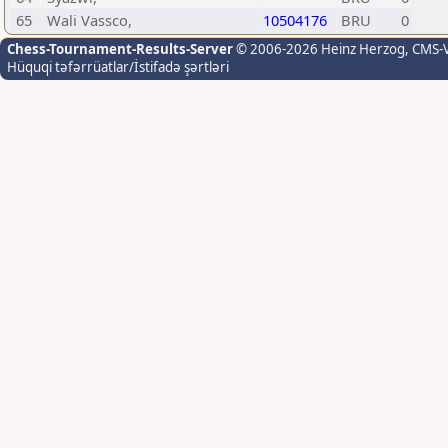
65
Wali Vassco,
10504176
BRU
0
Chess-Tournament-Results-Server
© 2006-2026 Heinz Herzog
, CMS-
Hüquqi təfərrüatlar/İstifadə şərtləri