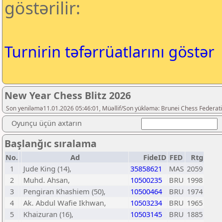
göstərilir:
Turnirin təfərrüatlarını göstər
New Year Chess Blitz 2026
Son yeniləmə11.01.2026 05:46:01, Müəllif/Son yükləmə: Brunei Chess Federat
Oyunçu üçün axtarın
Başlanğıc sıralama
No.
Ad
FideID
FED
Rtg
1
Jude King (14),
35858621
MAS
2059
2
Muhd. Ahsan,
10500235
BRU
1998
3
Pengiran Khashiem (50),
10500464
BRU
1974
4
Ak. Abdul Wafie Ikhwan,
10503234
BRU
1965
5
Khaizuran (16),
10503145
BRU
1885