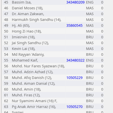
45
Bassim Isa,
343480209
ENG
0
46
Daniel Moses (18),
MAS
0
47
Dr. Aiman Zakwan,
MAS
0
48
Harmukh Singh Sandhu (14),
MAS
0
49
Hj. Ali (65),
35860545
MAS
0
50
Hong Zi Hao (18),
MAS
0
51
Imieirvin (18),
BRU
0
52
Jai Singh Sandhu (12),
MAS
0
53
Kevin Lai (18),
MAS
0
54
Md Rayyan ‘Adaniy,
BRU
0
55
Mohamed Kaif,
343480322
ENG
0
56
Mohd. Nur Fares Syazwan (18),
BRU
0
57
Muhd. Adzin Azhad (12),
BRU
0
58
Muhd. Afiq Danish (12),
10505229
BRU
0
59
Muhd. Aiman Danial (12),
BRU
0
60
Muhd. Amin (18),
BRU
0
61
Muhd. Firas (12),
BRU
0
62
Nur Syamimi Amani (16) F,
BRU
0
63
Pg Anak Amir Harraz (16),
10505270
BRU
0
64
Syazwi,
BRU
0