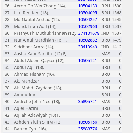
26
Aeron Go Wei Zhong (14),
10504133
BRU
1590
27
Lim Ren Ken (18),
10504095
BRU
1568
28
Md Naufal Arshad (12),
10504257
BRU
1545
29
Muhd. Irfan Aqil (14),
10502963
BRU
1537
30
Prathyush Muthukrishnan (12),
374101678
IND
1537
31
Nur Ainul Mardhiah (16) F,
10502882
BRU
1479
32
Siddhant Arora (14),
33419949
IND
1412
33
Aasha Kaur Sandhu (12) F,
MAS
0
34
Abdul Aleem Qayser (12),
10505121
BRU
0
35
Abdul Aqli (18),
BRU
0
36
Ahmad Hisham (16),
BRU
0
37
Ak. Mahdzar,
BRU
0
38
Ak. Mohd. Zaydaan (18),
BRU
0
39
Aminuddin,
BRU
0
40
Andrelle John Neo (18),
35895721
MAS
0
41
Aqiel Hazim,
BRU
0
42
Aqilah Adawiyah (18) F,
BRU
0
43
Ashden YiQin SHIM (12),
10505156
BRU
0
44
Barien Cyril (16),
35888776
MAS
0