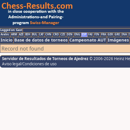
Logged on: Gast
Arabic
ARM
AZE
BIH
BUL
CAT
CHN
CRO
CZE
DEN
ENG
ESP
FAI
FIN
FRA
GER
GRE
INA
I
Inicio
Base de datos de torneos
Campeonato AUT
Imágenes
Record not found
Servidor de Resultados de Torneos de Ajedrez
© 2006-2026 Heinz H
Aviso legal/Condiciones de uso