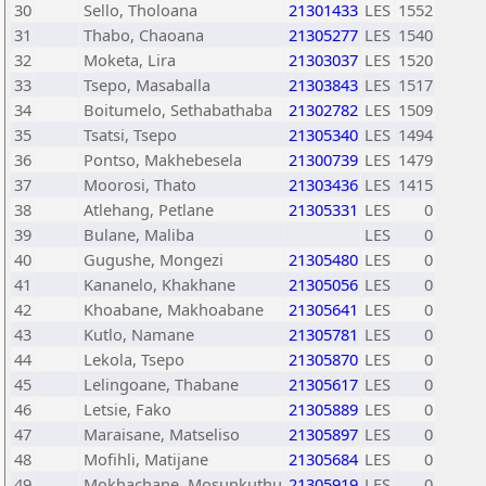
30
Sello, Tholoana
21301433
LES
1552
31
Thabo, Chaoana
21305277
LES
1540
32
Moketa, Lira
21303037
LES
1520
33
Tsepo, Masaballa
21303843
LES
1517
34
Boitumelo, Sethabathaba
21302782
LES
1509
35
Tsatsi, Tsepo
21305340
LES
1494
36
Pontso, Makhebesela
21300739
LES
1479
37
Moorosi, Thato
21303436
LES
1415
38
Atlehang, Petlane
21305331
LES
0
39
Bulane, Maliba
LES
0
40
Gugushe, Mongezi
21305480
LES
0
41
Kananelo, Khakhane
21305056
LES
0
42
Khoabane, Makhoabane
21305641
LES
0
43
Kutlo, Namane
21305781
LES
0
44
Lekola, Tsepo
21305870
LES
0
45
Lelingoane, Thabane
21305617
LES
0
46
Letsie, Fako
21305889
LES
0
47
Maraisane, Matseliso
21305897
LES
0
48
Mofihli, Matijane
21305684
LES
0
49
Mokhachane, Mosunkuthu
21305919
LES
0