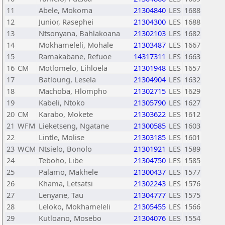
11
Abele, Mokoma
21304840
LES
1688
12
Junior, Rasephei
21304300
LES
1688
13
Ntsonyana, Bahlakoana
21302103
LES
1682
14
Mokhameleli, Mohale
21303487
LES
1667
15
Ramakabane, Refuoe
14317311
LES
1663
16
CM
Motlomelo, Lihloela
21301948
LES
1657
17
Batloung, Lesela
21304904
LES
1632
18
Machoba, Hlompho
21302715
LES
1629
19
Kabeli, Ntoko
21305790
LES
1627
20
CM
Karabo, Mokete
21303622
LES
1612
21
WFM
Lieketseng, Ngatane
21300585
LES
1603
22
Lintle, Molise
21303185
LES
1601
23
WCM
Ntsielo, Bonolo
21301921
LES
1589
24
Teboho, Libe
21304750
LES
1585
25
Palamo, Makhele
21300437
LES
1577
26
Khama, Letsatsi
21302243
LES
1576
27
Lenyane, Tau
21304777
LES
1575
28
Leloko, Mokhameleli
21305455
LES
1566
29
Kutloano, Mosebo
21304076
LES
1554