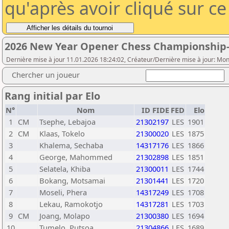
qu'après avoir cliqué sur c
2026 New Year Opener Chess Championship-
Dernière mise à jour 11.01.2026 18:24:02, Créateur/Dernière mise à jour: Mon
Chercher un joueur
Rang initial par Elo
N°
Nom
ID FIDE
FED
Elo
1
CM
Tsephe, Lebajoa
21302197
LES
1901
2
CM
Klaas, Tokelo
21300020
LES
1875
3
Khalema, Sechaba
14317176
LES
1866
4
George, Mahommed
21302898
LES
1851
5
Selatela, Khiba
21300011
LES
1744
6
Bokang, Motsamai
21301441
LES
1720
7
Moseli, Phera
14317249
LES
1708
8
Lekau, Ramokotjo
14317281
LES
1703
9
CM
Joang, Molapo
21300380
LES
1694
10
Tumelo, Putsoa
21304866
LES
1689