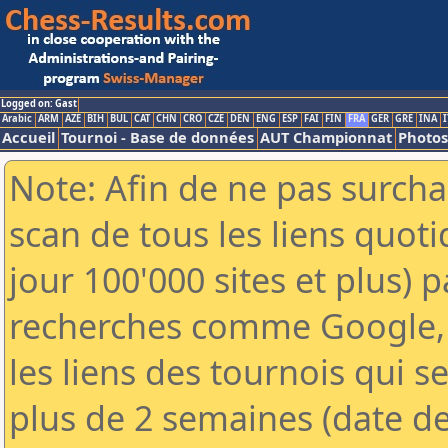
Logged on: Gast
Arabic
ARM
AZE
BIH
BUL
CAT
CHN
CRO
CZE
DEN
ENG
ESP
FAI
FIN
FRA
GER
GRE
INA
I
Accueil
Tournoi - Base de données
AUT Championnat
Photos
Note: Afin de ne pas surcha
scan de tous les liens quo
jour 100'000 sites et plus) 
recherches comme Google, 
les liens des tournois qui se
plus de 2 semaines (date de