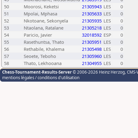
50
Moorosi, Keketsi
21305943
LES
0
51
Mpolai, Mphasa
21305633
LES
0
52
Nkotoane, Sekonyela
21305935
LES
0
53
Ntaolana, Ratalane
21305218
LES
0
54
Paricio, Javier
32018592
ESP
0
55
Rasethuntsa, Thato
21305951
LES
0
56
Rethabile, Khalema
21305498
LES
0
57
Seoete, Teboho
21305960
LES
0
58
Thato, Lekhooana
21304955
LES
0
Chess-Tournament-Results-Server
© 2006-2026 Heinz Herzog
, CMS-
mentions légales / conditions d'utilisation