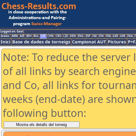
Logged on: Gast
Arabic
ARM
AZE
BIH
BUL
CAT
CHN
CRO
CZE
DEN
ENG
ESP
FAI
FIN
FRA
GER
GRE
INA
I
Inici
Base de dades de torneigs
Campionat AUT
Pictures
P+F
Note: To reduce the server 
of all links by search engin
and Co, all links for tourn
weeks (end-date) are shown 
following button: