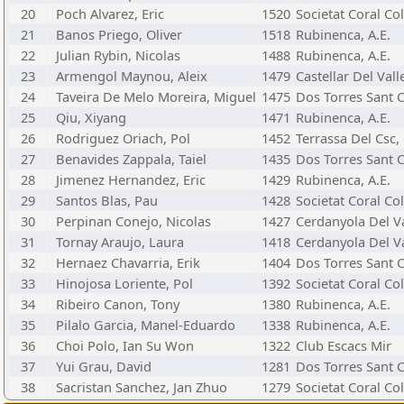
20
Poch Alvarez, Eric
1520
Societat Coral Co
21
Banos Priego, Oliver
1518
Rubinenca, A.E.
22
Julian Rybin, Nicolas
1488
Rubinenca, A.E.
23
Armengol Maynou, Aleix
1479
Castellar Del Valle
24
Taveira De Melo Moreira, Miguel
1475
Dos Torres Sant C
25
Qiu, Xiyang
1471
Rubinenca, A.E.
26
Rodriguez Oriach, Pol
1452
Terrassa Del Csc, 
27
Benavides Zappala, Taiel
1435
Dos Torres Sant C
28
Jimenez Hernandez, Eric
1429
Rubinenca, A.E.
29
Santos Blas, Pau
1428
Societat Coral Co
30
Perpinan Conejo, Nicolas
1427
Cerdanyola Del Va
31
Tornay Araujo, Laura
1418
Cerdanyola Del Va
32
Hernaez Chavarria, Erik
1404
Dos Torres Sant C
33
Hinojosa Loriente, Pol
1392
Societat Coral Co
34
Ribeiro Canon, Tony
1380
Rubinenca, A.E.
35
Pilalo Garcia, Manel-Eduardo
1338
Rubinenca, A.E.
36
Choi Polo, Ian Su Won
1322
Club Escacs Mir
37
Yui Grau, David
1281
Dos Torres Sant C
38
Sacristan Sanchez, Jan Zhuo
1279
Societat Coral Co