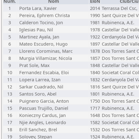
Núm.
Nom
EloN
Club/Ciu
1
Porta Lara, Xavier
2014
Terrassa Del Csc, 
2
Pereira, Ephrem Christa
1990
Sant Quirze Del Va
3
Calderon Tocino, Jon
1981
Rubinenca, A.E.
4
Iglesias Pau, Nil
1978
Castellar Del Valle
5
Martinez Ayala, Jan
1922
Cerdanyola Del Va
6
Mateo Escudero, Hugo
1897
Castellar Del Valle
7
Llorens Corominas, Marc
1878
Dos Torres Sant C
8
Murgia Villamizar, Nicola
1857
Dos Torres Sant C
9
Prat Sole, Max
1848
Castellar Del Valle
10
Fernandez Escabia, Eloi
1840
Societat Coral Co
11
Lopera Larrea, Izan
1832
Cerdanyola Del Va
12
Sarkar Cuadrado, Nil
1816
Sant Quirze Del Va
13
Santos Soro, Abel
1801
Rubinenca, A.E.
14
Puignero Garcia, Anton
1750
Dos Torres Sant C
15
Pascuas Trujillo, Daniel
1717
Rubinenca, A.E.
16
Konieczny Cardus, Jan
1648
Dos Torres Sant C
17
Njie Angles, Leonardo
1582
Societat Coral Co
18
Erill Sanchez, Brel
1532
Dos Torres Sant C
19
Solovev, Stepan
1524
Rubinenca, A.E.