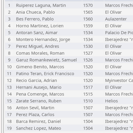
1
Ruiperez Laguna, Martin
1570
Marcos Frech
2
Ania Chueca, Pablo
1565
El Olivar
3
Bes Ferrero, Pablo
1560
Aulazenter
4
Horno Martinez, Lorien
1559
El Olivar
5
Antoran Sanz, Aimar
1534
Palacio De Pi
6
Montero Hernandez, Jorge
1534
Iberajedrez 
7
Perez Miguel, Andres
1530
El Olivar
8
Comas Morales, Roman
1527
El Olivar
9
Garuz Romankewietz, Samuel
1526
Marcos Frech
10
Gimeno Benito, Marcos
1520
El Olivar
11
Patino Teran, Erick Francisco
1520
Marcos Frech
12
Recio Garcia, Adrian
1520
Myinvestor C
13
Hernani Ausejo, Mario
1517
El Olivar
14
Pena Comenge, Marcos
1515
Marcos Frech
15
Zarate Serrano, Ruben
1510
Helios
16
Anton Sevil, Martin
1507
Iberajedrez 
17
Perez Plaza, Carlos
1507
Marcos Frech
18
Barca Remirez, Daniel
1504
Iberajedrez 
19
Sanchez Lopez, Mateo
1504
Iberajedrez 