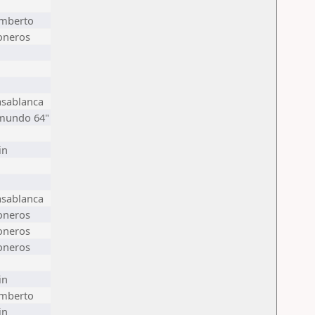
amberto
oneros
asablanca
"mundo 64"
in
asablanca
oneros
oneros
oneros
in
amberto
in