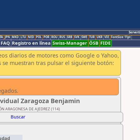
Servert
TA
JPN
MKD
LTU
NED
POL
POR
ROU
RUS
SRB
SVK
SWE
TUR
UKR
VIE
FontSize:11pt
FAQ
Registro en línea
Swiss-Manager
ÖSB
FIDE
aneos diarios de motores como Google o Yahoo,
 se muestran tras pulsar el siguiente botón:
egados.
dividual Zaragoza Benjamin
ACIÓN ARAGONESA DE AJEDREZ (114)
Buscar
udad