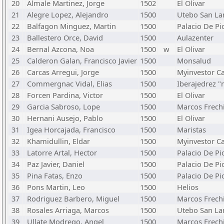
20
Almale Martinez, Jorge
1502
El Olivar
21
Alegre Lopez, Alejandro
1500
Utebo San L
22
Balfagon Minguez, Martin
1500
Palacio De Pi
23
Ballestero Orce, David
1500
Aulazenter
24
Bernal Azcona, Noa
1500
w
El Olivar
25
Calderon Galan, Francisco Javier
1500
Monsalud
26
Carcas Arregui, Jorge
1500
Myinvestor C
27
Commergnac Vidal, Elias
1500
Iberajedrez 
28
Forcen Pardina, Victor
1500
El Olivar
29
Garcia Sabroso, Lope
1500
Marcos Frech
30
Hernani Ausejo, Pablo
1500
El Olivar
31
Igea Horcajada, Francisco
1500
Maristas
32
Khamidullin, Eldar
1500
Myinvestor C
33
Latorre Artal, Hector
1500
Palacio De Pi
34
Paz Javier, Daniel
1500
Palacio De Pi
35
Pina Fatas, Enzo
1500
Palacio De Pi
36
Pons Martin, Leo
1500
Helios
37
Rodriguez Barbero, Miguel
1500
Marcos Frech
38
Rosales Arriaga, Marcos
1500
Utebo San L
39
Ullate Modrego, Angel
1500
Marcos Frech