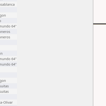
asablanca
agon
o
"mundo 64"
oneros
oneros
in
"mundo 64"
"mundo 64"
agon
suitas
suitas
ta-Olivar