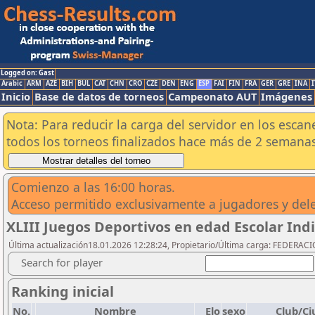
Logged on: Gast
Arabic
ARM
AZE
BIH
BUL
CAT
CHN
CRO
CZE
DEN
ENG
ESP
FAI
FIN
FRA
GER
GRE
INA
I
Inicio
Base de datos de torneos
Campeonato AUT
Imágenes
Nota: Para reducir la carga del servidor en los esc
todos los torneos finalizados hace más de 2 semanas
Comienzo a las 16:00 horas.
Acceso permitido exclusivamente a jugadores y del
XLIII Juegos Deportivos en edad Escolar In
Última actualización18.01.2026 12:28:24, Propietario/Última carga: FEDER
Search for player
Ranking inicial
No.
Nombre
Elo
sexo
Club/Ci