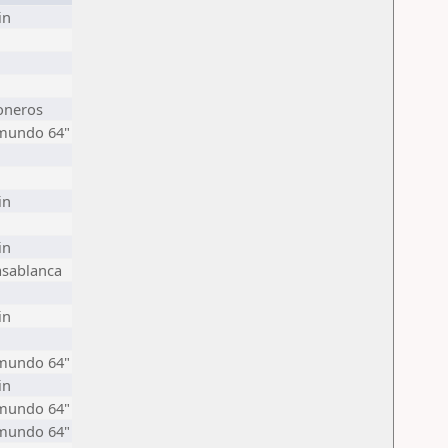
in
oneros
"mundo 64"
in
in
asablanca
in
"mundo 64"
in
"mundo 64"
"mundo 64"