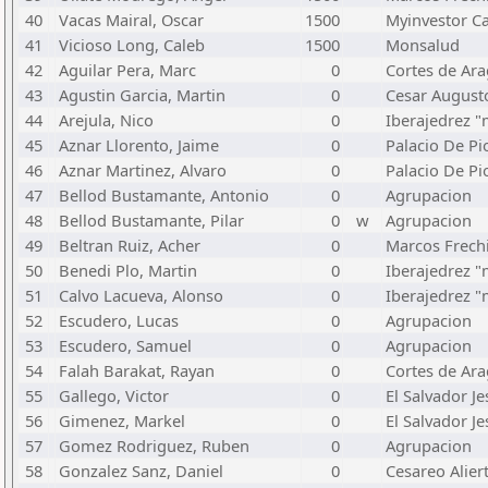
40
Vacas Mairal, Oscar
1500
Myinvestor C
41
Vicioso Long, Caleb
1500
Monsalud
42
Aguilar Pera, Marc
0
Cortes de Ar
43
Agustin Garcia, Martin
0
Cesar August
44
Arejula, Nico
0
Iberajedrez 
45
Aznar Llorento, Jaime
0
Palacio De Pi
46
Aznar Martinez, Alvaro
0
Palacio De Pi
47
Bellod Bustamante, Antonio
0
Agrupacion
48
Bellod Bustamante, Pilar
0
w
Agrupacion
49
Beltran Ruiz, Acher
0
Marcos Frech
50
Benedi Plo, Martin
0
Iberajedrez 
51
Calvo Lacueva, Alonso
0
Iberajedrez 
52
Escudero, Lucas
0
Agrupacion
53
Escudero, Samuel
0
Agrupacion
54
Falah Barakat, Rayan
0
Cortes de Ar
55
Gallego, Victor
0
El Salvador Je
56
Gimenez, Markel
0
El Salvador Je
57
Gomez Rodriguez, Ruben
0
Agrupacion
58
Gonzalez Sanz, Daniel
0
Cesareo Alier