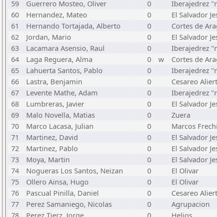
59
Guerrero Mosteo, Oliver
0
Iberajedrez 
60
Hernandez, Mateo
0
El Salvador Je
61
Hernando Tortajada, Alberto
0
Cortes de Ar
62
Jordan, Mario
0
El Salvador Je
63
Lacamara Asensio, Raul
0
Iberajedrez 
64
Laga Reguera, Alma
0
w
Cortes de Ar
65
Lahuerta Santos, Pablo
0
Iberajedrez 
66
Lastra, Benjamin
0
Cesareo Alier
67
Levente Mathe, Adam
0
Iberajedrez 
68
Lumbreras, Javier
0
El Salvador Je
69
Malo Novella, Matias
0
Zuera
70
Marco Lacasa, Julian
0
Marcos Frech
71
Martinez, David
0
El Salvador Je
72
Martinez, Pablo
0
El Salvador Je
73
Moya, Martin
0
El Salvador Je
74
Nogueras Los Santos, Neizan
0
El Olivar
75
Ollero Ainsa, Hugo
0
El Olivar
76
Pascual Pinilla, Daniel
0
Cesareo Alier
77
Perez Samaniego, Nicolas
0
Agrupacion
78
Perez Tierz, Jorge
0
Helios