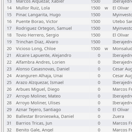
13
Marcos Alquezar, Xabier
1500
Iberajed
14
Mullor Ruiz, Lola
1500
w
El Olivar
15
Pinac Langarita, Hugo
1500
Myinvest
16
Puente Borao, Victor
1500
Utebo Sa
17
Rodriguez Ortegon, Samuel
1500
Myinvest
18
Tovio Herrero, Sergio
1500
El Olivar
19
Trinchan Diaz, Alvaro
1500
Iberajed
20
Vicioso Long, Chloe
1500
w
Monsalu
21
Alcaire Lapuente, Alejandro
0
Iberajed
22
Alfambra Andres, Lorien
0
Iberajed
23
Alonso Casasnovas, Daniel
0
Cesar Au
24
Aranguren Alhaja, Unai
0
Cesar Au
25
Arazo Alzquezar, Ismael
0
Iberajed
26
Arbues Miguel, Diego
0
Marcos F
27
Arroyo Moliner, Mateo
0
Iberajed
28
Arroyo Moliner, Ulises
0
Iberajed
29
Aznar Tejero, Santiago
0
El Olivar
30
Ballestar Bronieswka, Daniel
0
Zuera
31
Barrios Tricas, Jun
0
Marcos F
32
Benito Gale, Angel
0
Marcos F