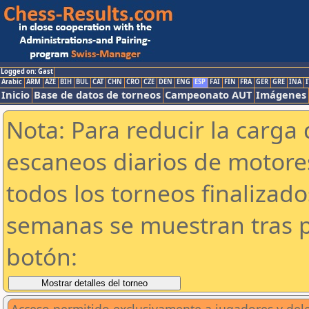
Logged on: Gast
Arabic
ARM
AZE
BIH
BUL
CAT
CHN
CRO
CZE
DEN
ENG
ESP
FAI
FIN
FRA
GER
GRE
INA
I
Inicio
Base de datos de torneos
Campeonato AUT
Imágenes
Nota: Para reducir la carga 
escaneos diarios de motor
todos los torneos finalizad
semanas se muestran tras p
botón: