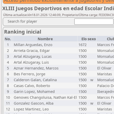
Acceso permitido exclusivamente a jugadores y del
XLIII Juegos Deportivos en edad Escolar Indi
Última actualización18.01.2026 12:46:09, Propietario/Última carga: FEDER
Search for player
Ranking inicial
No.
Nombre
Elo
sexo
Clu
1
Millan Arguedas, Enzo
1672
Marcos F
2
Arrieta Gracia, Edgar
1500
Monsalu
3
Artal Alzugaray, Lucas
1500
Monsalu
4
Artal Alzugaray, Luis
1500
Monsalu
5
Aznar Hernandez, Marcos
1500
El Olivar
6
Bes Ferrero, Jorge
1500
Maristas
7
Calderon Galan, Catalina
1500
w
Monsalu
8
Casas Calvo, Roberto
1500
Palacio D
9
Garin Lopez, Mohamed
1500
Iberajed
10
Genoves Changoluisa, Nathan Kal-El
1500
Marcos F
11
Gonzalez Gascon, Alba
1500
w
El Olivar
12
Lopez Martinez, Leo
1500
Maristas