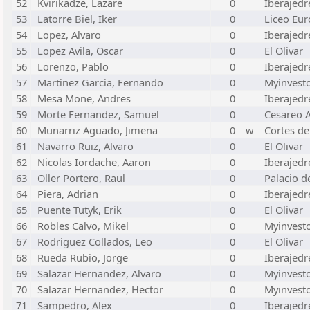
52
Kvirikadze, Lazare
0
Iberajed
53
Latorre Biel, Iker
0
Liceo Eu
54
Lopez, Alvaro
0
Iberajed
55
Lopez Avila, Oscar
0
El Olivar
56
Lorenzo, Pablo
0
Iberajed
57
Martinez Garcia, Fernando
0
Myinvest
58
Mesa Mone, Andres
0
Iberajed
59
Morte Fernandez, Samuel
0
Cesareo A
60
Munarriz Aguado, Jimena
0
w
Cortes d
61
Navarro Ruiz, Alvaro
0
El Olivar
62
Nicolas Iordache, Aaron
0
Iberajed
63
Oller Portero, Raul
0
Palacio d
64
Piera, Adrian
0
Iberajed
65
Puente Tutyk, Erik
0
El Olivar
66
Robles Calvo, Mikel
0
Myinvest
67
Rodriguez Collados, Leo
0
El Olivar
68
Rueda Rubio, Jorge
0
Iberajed
69
Salazar Hernandez, Alvaro
0
Myinvest
70
Salazar Hernandez, Hector
0
Myinvest
71
Sampedro, Alex
0
Iberajed