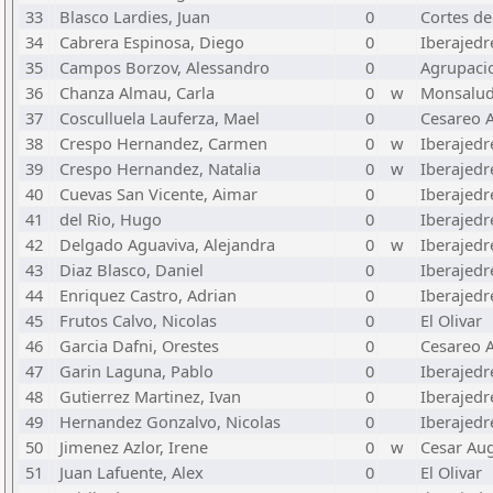
33
Blasco Lardies, Juan
0
Cortes d
34
Cabrera Espinosa, Diego
0
Iberajed
35
Campos Borzov, Alessandro
0
Agrupaci
36
Chanza Almau, Carla
0
w
Monsalu
37
Cosculluela Lauferza, Mael
0
Cesareo A
38
Crespo Hernandez, Carmen
0
w
Iberajed
39
Crespo Hernandez, Natalia
0
w
Iberajed
40
Cuevas San Vicente, Aimar
0
Iberajed
41
del Rio, Hugo
0
Iberajed
42
Delgado Aguaviva, Alejandra
0
w
Iberajed
43
Diaz Blasco, Daniel
0
Iberajed
44
Enriquez Castro, Adrian
0
Iberajed
45
Frutos Calvo, Nicolas
0
El Olivar
46
Garcia Dafni, Orestes
0
Cesareo A
47
Garin Laguna, Pablo
0
Iberajed
48
Gutierrez Martinez, Ivan
0
Iberajed
49
Hernandez Gonzalvo, Nicolas
0
Iberajed
50
Jimenez Azlor, Irene
0
w
Cesar Au
51
Juan Lafuente, Alex
0
El Olivar