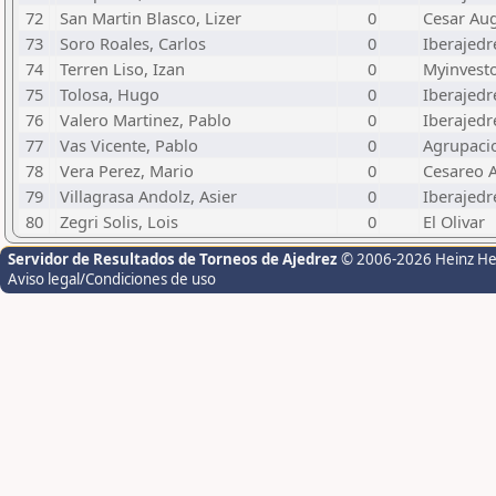
72
San Martin Blasco, Lizer
0
Cesar Au
73
Soro Roales, Carlos
0
Iberajed
74
Terren Liso, Izan
0
Myinvest
75
Tolosa, Hugo
0
Iberajed
76
Valero Martinez, Pablo
0
Iberajed
77
Vas Vicente, Pablo
0
Agrupaci
78
Vera Perez, Mario
0
Cesareo A
79
Villagrasa Andolz, Asier
0
Iberajed
80
Zegri Solis, Lois
0
El Olivar
Servidor de Resultados de Torneos de Ajedrez
© 2006-2026 Heinz H
Aviso legal/Condiciones de uso