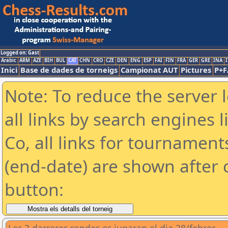
Logged on: Gast
Arabic
ARM
AZE
BIH
BUL
CAT
CHN
CRO
CZE
DEN
ENG
ESP
FAI
FIN
FRA
GER
GRE
INA
I
Inici
Base de dades de torneigs
Campionat AUT
Pictures
P+F
Note: To reduce the server 
all links by search engines
Co, all links for tournamen
(end-date) are shown after c
button: