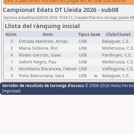
Les 3 darreres rondes es jugaran el dia 28/febrer
Campionat Edats DT Lleida 2026 - sub08
Darrera actualització28.02.2026 19:54:12, Creador/Darrera càrrega: Jaume R
Llista del rànquing inicial
Núm.
Nom
Tipus
Sexe
Club/Ciutat
5
Estrada Martinez, Arnau
U08
Balaguer, C.E.
2
Macia Solsona, Roc
U08
Mollerussa, C.E
4
Rodes Garrido, Isaac
U08
Pardinyes, C.E.
1
Safont Negro, Pau
U08
Mollerussa, C.E
6
Munteanu Bocancea, Fabian
U08
Vallfogona, C.E.
3
Pons Bascunana, Sara
U08
w
Balaguer, C.E.
Servidor de resultats de torneigs d'escacs
© 2006-2026 Heinz Herzo
Impressió