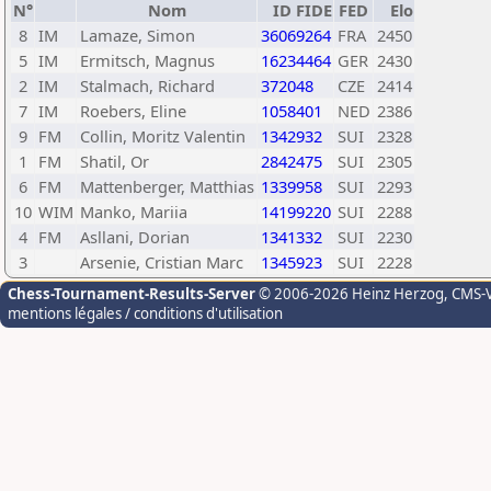
N°
Nom
ID FIDE
FED
Elo
8
IM
Lamaze, Simon
36069264
FRA
2450
5
IM
Ermitsch, Magnus
16234464
GER
2430
2
IM
Stalmach, Richard
372048
CZE
2414
7
IM
Roebers, Eline
1058401
NED
2386
9
FM
Collin, Moritz Valentin
1342932
SUI
2328
1
FM
Shatil, Or
2842475
SUI
2305
6
FM
Mattenberger, Matthias
1339958
SUI
2293
10
WIM
Manko, Mariia
14199220
SUI
2288
4
FM
Asllani, Dorian
1341332
SUI
2230
3
Arsenie, Cristian Marc
1345923
SUI
2228
Chess-Tournament-Results-Server
© 2006-2026 Heinz Herzog
, CMS-
mentions légales / conditions d'utilisation