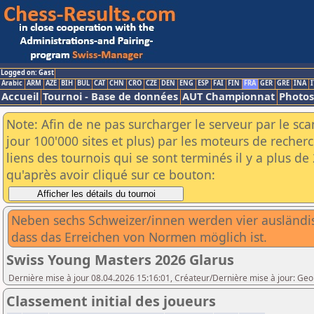
Logged on: Gast
Arabic
ARM
AZE
BIH
BUL
CAT
CHN
CRO
CZE
DEN
ENG
ESP
FAI
FIN
FRA
GER
GRE
INA
I
Accueil
Tournoi - Base de données
AUT Championnat
Photos
Note: Afin de ne pas surcharger le serveur par le sc
jour 100'000 sites et plus) par les moteurs de reche
liens des tournois qui se sont terminés il y a plus d
qu'après avoir cliqué sur ce bouton:
Neben sechs Schweizer/innen werden vier ausländis
dass das Erreichen von Normen möglich ist.
Swiss Young Masters 2026 Glarus
Dernière mise à jour 08.04.2026 15:16:01, Créateur/Dernière mise à jour: Geo
Classement initial des joueurs