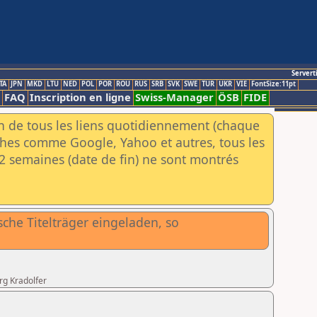
Servert
TA
JPN
MKD
LTU
NED
POL
POR
ROU
RUS
SRB
SVK
SWE
TUR
UKR
VIE
FontSize:11pt
FAQ
Inscription en ligne
Swiss-Manager
ÖSB
FIDE
an de tous les liens quotidiennement (chaque
rches comme Google, Yahoo et autres, tous les
e 2 semaines (date de fin) ne sont montrés
che Titelträger eingeladen, so
rg Kradolfer