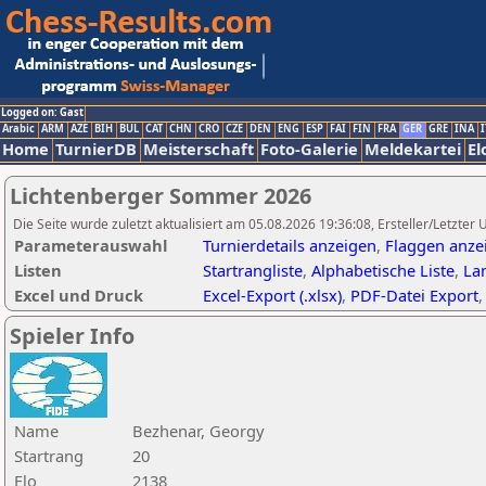
Logged on: Gast
Arabic
ARM
AZE
BIH
BUL
CAT
CHN
CRO
CZE
DEN
ENG
ESP
FAI
FIN
FRA
GER
GRE
INA
I
Home
TurnierDB
Meisterschaft
Foto-Galerie
Meldekartei
El
Lichtenberger Sommer 2026
Die Seite wurde zuletzt aktualisiert am 05.08.2026 19:36:08, Ersteller/Letzte
Parameterauswahl
Turnierdetails anzeigen
,
Flaggen anze
Listen
Startrangliste
,
Alphabetische Liste
,
Lan
Excel und Druck
Excel-Export (.xlsx)
,
PDF-Datei Export
Spieler Info
Name
Bezhenar, Georgy
Startrang
20
Elo
2138