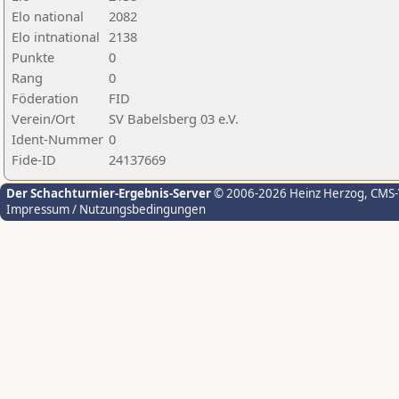
Elo national
2082
Elo intnational
2138
Punkte
0
Rang
0
Föderation
FID
Verein/Ort
SV Babelsberg 03 e.V.
Ident-Nummer
0
Fide-ID
24137669
Der Schachturnier-Ergebnis-Server
© 2006-2026 Heinz Herzog
, CMS
Impressum / Nutzungsbedingungen