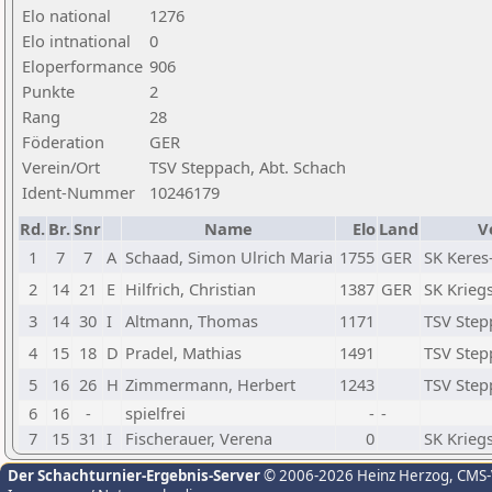
Elo national
1276
Elo intnational
0
Eloperformance
906
Punkte
2
Rang
28
Föderation
GER
Verein/Ort
TSV Steppach, Abt. Schach
Ident-Nummer
10246179
Rd.
Br.
Snr
Name
Elo
Land
V
1
7
7
A
Schaad, Simon Ulrich Maria
1755
GER
SK Keres
2
14
21
E
Hilfrich, Christian
1387
GER
SK Krieg
3
14
30
I
Altmann, Thomas
1171
TSV Step
4
15
18
D
Pradel, Mathias
1491
TSV Step
5
16
26
H
Zimmermann, Herbert
1243
TSV Step
6
16
-
spielfrei
-
-
7
15
31
I
Fischerauer, Verena
0
SK Krieg
Der Schachturnier-Ergebnis-Server
© 2006-2026 Heinz Herzog
, CMS