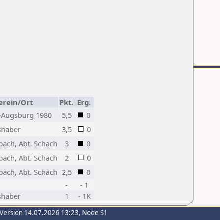
erein/Ort
Pkt.
Erg.
-Augsburg 1980
5,5
0
shaber
3,5
0
pach, Abt. Schach
3
0
pach, Abt. Schach
2
0
pach, Abt. Schach
2,5
0
-
- 1
shaber
1
- 1K
-Version 14.07.2026 13:23, Node S1