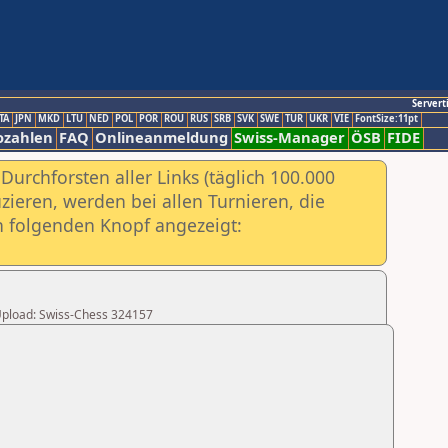
Servert
TA
JPN
MKD
LTU
NED
POL
POR
ROU
RUS
SRB
SVK
SWE
TUR
UKR
VIE
FontSize:11pt
ozahlen
FAQ
Onlineanmeldung
Swiss-Manager
ÖSB
FIDE
urchforsten aller Links (täglich 100.000
ieren, werden bei allen Turnieren, die
ch folgenden Knopf angezeigt:
r Upload: Swiss-Chess 324157