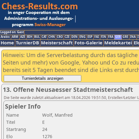
Logged on: Gast
Arabic
ARM
AZE
BIH
BUL
CAT
CHN
CRO
CZE
DEN
ENG
ESP
FAI
FIN
FRA
GER
GRE
INA
I
Home
TurnierDB
Meisterschaft
Foto-Galerie
Meldekartei
El
Hinweis: Um die Serverbelastung durch das tägliche D
Seiten und mehr) von Google, Yahoo und Co zu reduz
bereits seit 5 Tagen beendet sind die Links erst dur
13. Offene Neusaesser Stadtmeisterschaft
Die Seite wurde zuletzt aktualisiert am 18.04.2026 19:51:50, Ersteller/Letzte
Spieler Info
Name
Wolf, Manfred
Titel
E
Startrang
24
Elo
1276