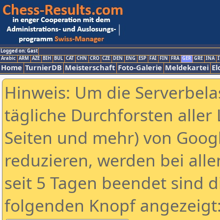
Logged on: Gast
Arabic
ARM
AZE
BIH
BUL
CAT
CHN
CRO
CZE
DEN
ENG
ESP
FAI
FIN
FRA
GER
GRE
INA
I
Home
TurnierDB
Meisterschaft
Foto-Galerie
Meldekartei
El
Hinweis: Um die Serverbela
tägliche Durchforsten aller 
Seiten und mehr) von Goog
reduzieren, werden bei alle
seit 5 Tagen beendet sind d
folgenden Knopf angezeigt