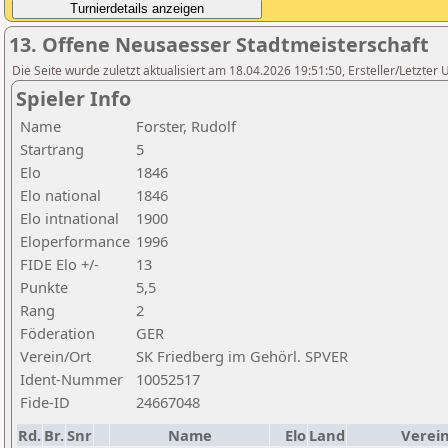
13. Offene Neusaesser Stadtmeisterschaft
Die Seite wurde zuletzt aktualisiert am 18.04.2026 19:51:50, Ersteller/Letzte
Spieler Info
Name
Forster, Rudolf
Startrang
5
Elo
1846
Elo national
1846
Elo intnational
1900
Eloperformance
1996
FIDE Elo +/-
13
Punkte
5,5
Rang
2
Föderation
GER
Verein/Ort
SK Friedberg im Gehörl. SPVER
Ident-Nummer
10052517
Fide-ID
24667048
Rd.
Br.
Snr
Name
Elo
Land
Verei