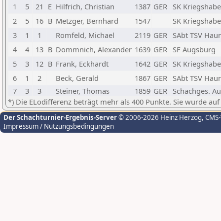
1
5
21
E
Hilfrich, Christian
1387
GER
SK Kriegshabe
2
5
16
B
Metzger, Bernhard
1547
SK Kriegshabe
3
1
1
Romfeld, Michael
2119
GER
SAbt TSV Haun
4
4
13
B
Dommnich, Alexander
1639
GER
SF Augsburg
5
3
12
B
Frank, Eckhardt
1642
GER
SK Kriegshabe
6
1
2
Beck, Gerald
1867
GER
SAbt TSV Haun
7
3
3
Steiner, Thomas
1859
GER
Schachges. A
*) Die ELodifferenz beträgt mehr als 400 Punkte. Sie wurde auf
Der Schachturnier-Ergebnis-Server
© 2006-2026 Heinz Herzog
, CMS
Impressum / Nutzungsbedingungen