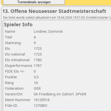
13. Offene Neusaesser Stadtmeisterschaft
Die Seite wurde zuletzt aktualisiert am 18.04.2026 19:51:50, Ersteller/Letzte
Spieler Info
Name
Lindner, Dominik
Titel
A
Startrang
9
Elo
1723
Elo national
1723
Elo intnational
1780
Eloperformance
1767
FIDE Elo +/-
0
Punkte
3,5
Rang
16
Föderation
GER
Verein/Ort
SK Friedberg im Gehörl. SPVER
Ident-Nummer
10129516
Fide-ID
1270801