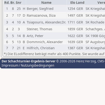
Rd.
Br.
Snr
Name
Elo
Land
Vere
1
8
25
H
Berger, Siegfried
1254
GER
SK Kriegsha
2
7
17
D
Ramazanova, Iliza
1497
GER
SK Kriegsha
3
4
10
A
Tsiapouris, Alexander,Dr.
1711
GER
SK Rochade
4
2
3
Steiner, Thomas
1859
GER
Schachges.
5
5
14
B
Artz, Peter
1622
GER
SK 1908 Gö
6
5
13
B
Dommnich, Alexander
1639
GER
SF Augsbur
7
7
21
E
Hilfrich, Christian
1387
GER
SK Kriegsha
*) Die ELodifferenz beträgt mehr als 400 Punkte. Sie wurde auf
Der Schachturnier-Ergebnis-Server
© 2006-2026 Heinz Herzog
, CMS
Impressum / Nutzungsbedingungen