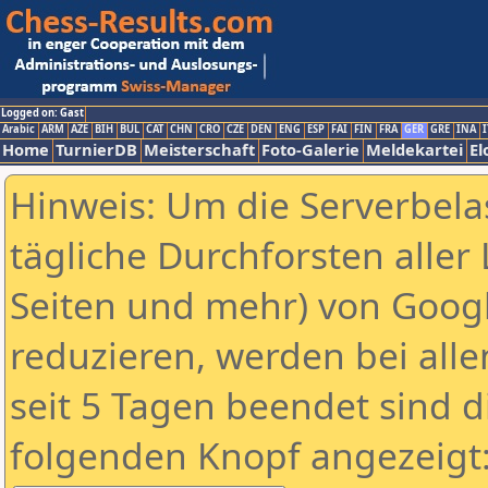
Logged on: Gast
Arabic
ARM
AZE
BIH
BUL
CAT
CHN
CRO
CZE
DEN
ENG
ESP
FAI
FIN
FRA
GER
GRE
INA
I
Home
TurnierDB
Meisterschaft
Foto-Galerie
Meldekartei
El
Hinweis: Um die Serverbela
tägliche Durchforsten aller 
Seiten und mehr) von Goog
reduzieren, werden bei alle
seit 5 Tagen beendet sind d
folgenden Knopf angezeigt