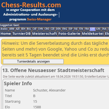
Logged on: Gast
Arabic
ARM
AZE
BIH
BUL
CAT
CHN
CRO
CZE
DEN
ENG
ESP
FAI
FIN
FRA
GER
GRE
INA
I
Home
TurnierDB
Meisterschaft
Foto-Galerie
Meldekartei
El
Hinweis: Um die Serverbelastung durch das tägliche D
Seiten und mehr) von Google, Yahoo und Co zu reduz
bereits seit 5 Tagen beendet sind die Links erst dur
13. Offene Neusaesser Stadtmeisterschaft
Die Seite wurde zuletzt aktualisiert am 18.04.2026 19:51:50, Ersteller/Letzte
Spieler Info
Name
Schuster, Alexander
Titel
B
Startrang
15
Elo
1588