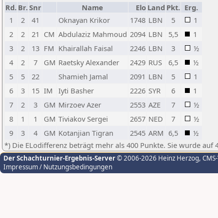
Rd.
Br.
Snr
Name
Elo
Land
Pkt.
Erg.
1
2
41
Oknayan Krikor
1748
LBN
5
1
2
2
21
CM
Abdulaziz Mahmoud
2094
LBN
5,5
1
3
2
13
FM
Khairallah Faisal
2246
LBN
3
½
4
2
7
GM
Raetsky Alexander
2429
RUS
6,5
½
5
5
22
Shamieh Jamal
2091
LBN
5
1
6
3
15
IM
Iyti Basher
2226
SYR
6
1
7
2
3
GM
Mirzoev Azer
2553
AZE
7
½
8
1
1
GM
Tiviakov Sergei
2657
NED
7
½
9
3
4
GM
Kotanjian Tigran
2545
ARM
6,5
½
*) Die ELodifferenz beträgt mehr als 400 Punkte. Sie wurde auf 
Der Schachturnier-Ergebnis-Server
© 2006-2026 Heinz Herzog
, CMS
Impressum / Nutzungsbedingungen