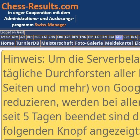
Logged on: Gast
Arabic
ARM
AZE
BIH
BUL
CAT
CHN
CRO
CZE
DEN
ENG
ESP
FAI
FIN
FRA
GER
GRE
INA
I
Home
TurnierDB
Meisterschaft
Foto-Galerie
Meldekartei
El
Hinweis: Um die Serverbel
tägliche Durchforsten aller 
Seiten und mehr) von Goog
reduzieren, werden bei alle
seit 5 Tagen beendet sind d
folgenden Knopf angezeigt