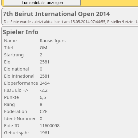
7th Beirut International Open 2014
Die Seite wurde zuletzt aktualisiert am 15.05.2014 07:44:55, Ersteller/Letzte
Spieler Info
Name
Rausis Igors
Titel
GM
Startrang
2
Elo
2581
Elo national
0
Elo intnational
2581
Eloperformance
2454
FIDE Elo +/-
-2,2
Punkte
6,5
Rang
8
Föderation
CZE
Ident-Nummer
0
Fide-ID
11600098
Geburtsjahr
1961