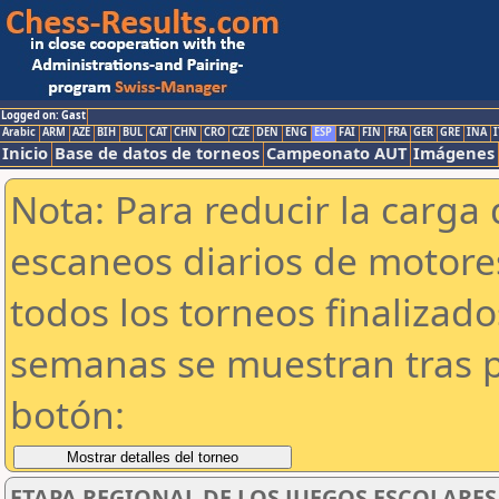
Logged on: Gast
Arabic
ARM
AZE
BIH
BUL
CAT
CHN
CRO
CZE
DEN
ENG
ESP
FAI
FIN
FRA
GER
GRE
INA
I
Inicio
Base de datos de torneos
Campeonato AUT
Imágenes
Nota: Para reducir la carga 
escaneos diarios de motor
todos los torneos finalizad
semanas se muestran tras p
botón:
ETAPA REGIONAL DE LOS JUEGOS ESCOLARE