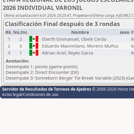
2026 INDIVIDUAL VARONIL
Última actualización14.01.2026 20:25:47, Propietario/Última carga: AJEDRE
Clasificación Final después de 3 rondas
Rk.
No.Ini.
Nombre
sexo
F
1
2
Eberth Emmanuel, Obele Cerda
M
2
3
Eduardo Maximilano, Moreno Muñoz
M
3
1
Adrian Ariel, Reyes Garza
M
Anotación:
Desempate 1: points (game-points)
Desempate 2: Direct Encounter (DE)
Desempate 3: Sonneborn Berger Tie-Break Variable (2023) (Ga
Servidor de Resultados de Torneos de Ajedrez
© 2006-2026 Heinz H
Aviso legal/Condiciones de uso