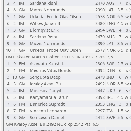
3
4
IM
Sardana Rishi
2470
AUS
7
s 
4
6
GM
Miezis Normunds
2390
LAT
3,5
s 
5
1
GM
Urkedal Frode Olav Olsen
2578
NOR
6,5
w 
6
2
IM
Willow Jonah B
2480
ENG
4,5
w 
7
3
GM
Blomqvist Erik
2494
SWE
4
s 
8
4
IM
Sardana Rishi
2470
AUS
7
w 
9
6
GM
Miezis Normunds
2390
LAT
3,5
w 
10
1
GM
Urkedal Frode Olav Olsen
2578
NOR
6,5
s 
FM Fiskaaen Martin Holten 2301 NOR Rp:2317 Pts. 3,5
1
9
FM
Ashwath Kaushik
2306
SGP
2,5
w 
2
1
FM
Medhus Vitus Bondo
2392
DEN
6
s 
3
10
GM
Sengupta Deep
2479
IND
6
w 
4
3
GM
Kvaloy Aksel Bu
2492
NOR
6,5
w 
5
4
IM
Mosesov Danyil
2447
UKR
6
s 
6
5
IM
Kanyamarala Tarun
2398
IRL
4,5
w 
7
6
FM
Banerjee Supratit
2353
ENG
3
s 
8
7
FM
Vincenti Leonardo
2297
ITA
1,5
w 
9
8
GM
Semcesen Daniel
2412
SWE
5,5
s 
GM Kvaloy Aksel Bu 2492 NOR Rp:2542 Pts. 6,5
1
8
GM
Semcesen Daniel
2412
SWE
5,5
w 