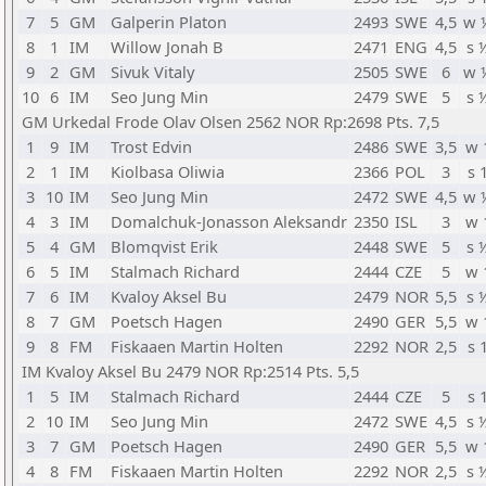
7
5
GM
Galperin Platon
2493
SWE
4,5
w 
8
1
IM
Willow Jonah B
2471
ENG
4,5
s 
9
2
GM
Sivuk Vitaly
2505
SWE
6
w 
10
6
IM
Seo Jung Min
2479
SWE
5
s 
GM Urkedal Frode Olav Olsen 2562 NOR Rp:2698 Pts. 7,5
1
9
IM
Trost Edvin
2486
SWE
3,5
w 
2
1
IM
Kiolbasa Oliwia
2366
POL
3
s 
3
10
IM
Seo Jung Min
2472
SWE
4,5
w 
4
3
IM
Domalchuk-Jonasson Aleksandr
2350
ISL
3
w 
5
4
GM
Blomqvist Erik
2448
SWE
5
s 
6
5
IM
Stalmach Richard
2444
CZE
5
w 
7
6
IM
Kvaloy Aksel Bu
2479
NOR
5,5
s 
8
7
GM
Poetsch Hagen
2490
GER
5,5
w 
9
8
FM
Fiskaaen Martin Holten
2292
NOR
2,5
s 
IM Kvaloy Aksel Bu 2479 NOR Rp:2514 Pts. 5,5
1
5
IM
Stalmach Richard
2444
CZE
5
s 
2
10
IM
Seo Jung Min
2472
SWE
4,5
s 
3
7
GM
Poetsch Hagen
2490
GER
5,5
w 
4
8
FM
Fiskaaen Martin Holten
2292
NOR
2,5
s 