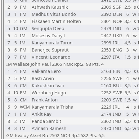
2
9
FM
Ashwath Kaushik
2306
SGP
2,5
s 
3
1
FM
Medhus Vitus Bondo
2392
DEN
6
w 
4
2
FM
Fiskaaen Martin Holten
2301
NOR
3,5
s 
5
10
GM
Sengupta Deep
2479
IND
6
w 
6
4
IM
Mosesov Danyil
2447
UKR
6
w 
7
5
IM
Kanyamarala Tarun
2398
IRL
4,5
s 
8
6
FM
Banerjee Supratit
2353
ENG
3
w 
9
7
FM
Vincenti Leonardo
2297
ITA
1,5
s 
IM Wallace John Paul 2365 NOR Rp:2198 Pts. 4
1
4
FM
Valkama Eero
2163
FIN
4,5
s 
2
5
FM
Rasti Arvin
2256
SWE
4
w 
3
6
CM
Kukushkin Ivan
2160
BUL
3,5
s 
4
10
FM
Wernberg Hugo
2252
SWE
6,5
s 
5
8
CM
Frank Anton
2209
SWE
1,5
w 
6
9
WIM
Kanyamarala Trisha
2226
IRL
4
s 
7
1
FM
Ankit Ray
2174
IND
5
w 
8
2
IM
Panda Sambit
2362
IND
5,5
s 
9
3
IM
Avinash Ramesh
2370
IND
6,5
w 
GM Kvaloy Aksel Bu 2502 NOR Rp:2582 Pts. 6,5