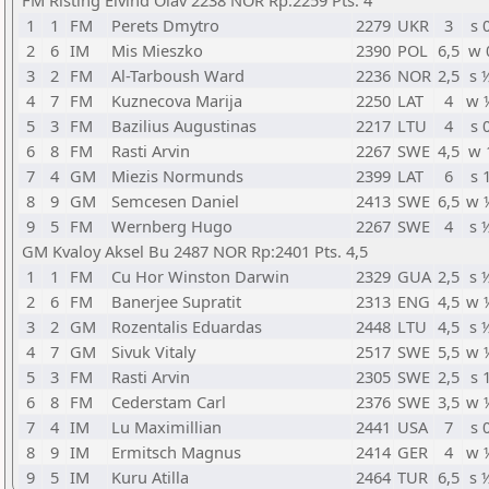
FM Risting Eivind Olav 2238 NOR Rp:2259 Pts. 4
1
1
FM
Perets Dmytro
2279
UKR
3
s 
2
6
IM
Mis Mieszko
2390
POL
6,5
w 
3
2
FM
Al-Tarboush Ward
2236
NOR
2,5
s 
4
7
FM
Kuznecova Marija
2250
LAT
4
w 
5
3
FM
Bazilius Augustinas
2217
LTU
4
s 
6
8
FM
Rasti Arvin
2267
SWE
4,5
w 
7
4
GM
Miezis Normunds
2399
LAT
6
s 
8
9
GM
Semcesen Daniel
2413
SWE
6,5
w 
9
5
FM
Wernberg Hugo
2267
SWE
4
s 
GM Kvaloy Aksel Bu 2487 NOR Rp:2401 Pts. 4,5
1
1
FM
Cu Hor Winston Darwin
2329
GUA
2,5
s 
2
6
FM
Banerjee Supratit
2313
ENG
4,5
w 
3
2
GM
Rozentalis Eduardas
2448
LTU
4,5
s 
4
7
GM
Sivuk Vitaly
2517
SWE
5,5
w 
5
3
FM
Rasti Arvin
2305
SWE
2,5
s 
6
8
FM
Cederstam Carl
2376
SWE
3,5
w 
7
4
IM
Lu Maximillian
2441
USA
7
s 
8
9
IM
Ermitsch Magnus
2414
GER
4
w 
9
5
IM
Kuru Atilla
2464
TUR
6,5
s 