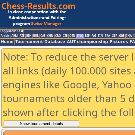
Logged on: Gast
Arabic
ARM
AZE
BIH
BUL
CAT
CHN
CRO
CZE
DEN
ENG
ESP
FAI
FIN
FRA
GER
GRE
INA
I
Home
Tournament-Database
AUT championship
Pictures
F
Note: To reduce the server 
all links (daily 100.000 sit
engines like Google, Yahoo a
tournaments older than 5 d
shown after clicking the fol