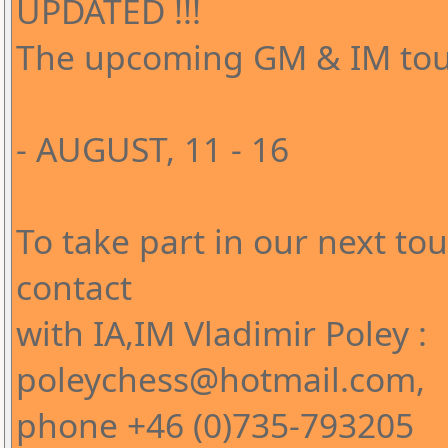
UPDATED !!!
The upcoming GM & IM tour
- AUGUST, 11 - 16
To take part in our next t
contact
with IA,IM Vladimir Poley :
poleychess@hotmail.com,
phone +46 (0)735-793205