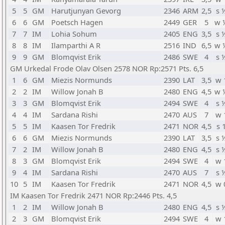
5
5
GM
Harutjunyan Gevorg
2346
ARM
2,5
s 
6
6
GM
Poetsch Hagen
2449
GER
5
w 
7
7
IM
Lohia Sohum
2405
ENG
3,5
s 
8
8
IM
Ilamparthi A R
2516
IND
6,5
w 
9
9
GM
Blomqvist Erik
2486
SWE
4
s 
GM Urkedal Frode Olav Olsen 2578 NOR Rp:2571 Pts. 6,5
1
6
GM
Miezis Normunds
2390
LAT
3,5
w 
2
2
IM
Willow Jonah B
2480
ENG
4,5
w 
3
3
GM
Blomqvist Erik
2494
SWE
4
s 
4
4
IM
Sardana Rishi
2470
AUS
7
w 
5
5
IM
Kaasen Tor Fredrik
2471
NOR
4,5
s 
6
6
GM
Miezis Normunds
2390
LAT
3,5
s 
7
2
IM
Willow Jonah B
2480
ENG
4,5
s 
8
3
GM
Blomqvist Erik
2494
SWE
4
w 
9
4
IM
Sardana Rishi
2470
AUS
7
s 
10
5
IM
Kaasen Tor Fredrik
2471
NOR
4,5
w 
IM Kaasen Tor Fredrik 2471 NOR Rp:2446 Pts. 4,5
1
2
IM
Willow Jonah B
2480
ENG
4,5
s 
2
3
GM
Blomqvist Erik
2494
SWE
4
w 