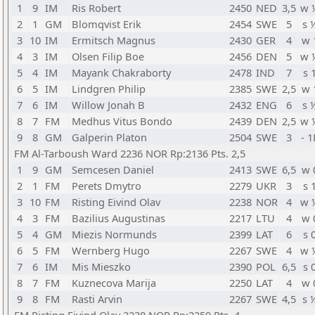
1
9
IM
Ris Robert
2450
NED
3,5
w 
2
1
GM
Blomqvist Erik
2454
SWE
5
s 
3
10
IM
Ermitsch Magnus
2430
GER
4
w 
4
3
IM
Olsen Filip Boe
2456
DEN
5
w 
5
4
IM
Mayank Chakraborty
2478
IND
7
s 
6
5
IM
Lindgren Philip
2385
SWE
2,5
w 
7
6
IM
Willow Jonah B
2432
ENG
6
s 
8
7
FM
Medhus Vitus Bondo
2439
DEN
2,5
w 
9
8
GM
Galperin Platon
2504
SWE
3
- 1
FM Al-Tarboush Ward 2236 NOR Rp:2136 Pts. 2,5
1
9
GM
Semcesen Daniel
2413
SWE
6,5
w 
2
1
FM
Perets Dmytro
2279
UKR
3
s 
3
10
FM
Risting Eivind Olav
2238
NOR
4
w 
4
3
FM
Bazilius Augustinas
2217
LTU
4
w 
5
4
GM
Miezis Normunds
2399
LAT
6
s 
6
5
FM
Wernberg Hugo
2267
SWE
4
w 
7
6
IM
Mis Mieszko
2390
POL
6,5
s 
8
7
FM
Kuznecova Marija
2250
LAT
4
w 
9
8
FM
Rasti Arvin
2267
SWE
4,5
s 