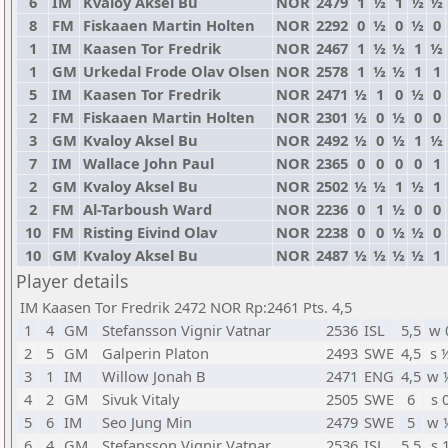
6
IM
Kvaloy Aksel Bu
NOR
2479
1
½
1
½
½
8
FM
Fiskaaen Martin Holten
NOR
2292
0
½
0
½
0
1
IM
Kaasen Tor Fredrik
NOR
2467
1
½
½
1
½
1
GM
Urkedal Frode Olav Olsen
NOR
2578
1
½
½
1
1
5
IM
Kaasen Tor Fredrik
NOR
2471
½
1
0
½
0
2
FM
Fiskaaen Martin Holten
NOR
2301
½
0
½
0
0
3
GM
Kvaloy Aksel Bu
NOR
2492
½
0
½
1
½
7
IM
Wallace John Paul
NOR
2365
0
0
0
0
1
2
GM
Kvaloy Aksel Bu
NOR
2502
½
½
1
½
1
2
FM
Al-Tarboush Ward
NOR
2236
0
1
½
0
0
10
FM
Risting Eivind Olav
NOR
2238
0
0
½
½
0
10
GM
Kvaloy Aksel Bu
NOR
2487
½
½
½
½
1
Player details
IM Kaasen Tor Fredrik 2472 NOR Rp:2461 Pts. 4,5
1
4
GM
Stefansson Vignir Vatnar
2536
ISL
5,5
w 
2
5
GM
Galperin Platon
2493
SWE
4,5
s 
3
1
IM
Willow Jonah B
2471
ENG
4,5
w 
4
2
GM
Sivuk Vitaly
2505
SWE
6
s 
5
6
IM
Seo Jung Min
2479
SWE
5
w 
6
4
GM
Stefansson Vignir Vatnar
2536
ISL
5,5
s 