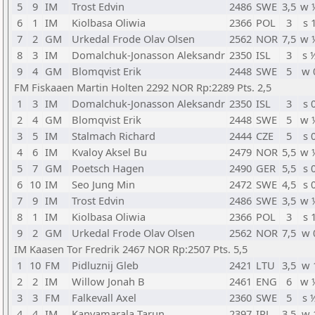
5
9
IM
Trost Edvin
2486
SWE
3,5
w 
6
1
IM
Kiolbasa Oliwia
2366
POL
3
s 
7
2
GM
Urkedal Frode Olav Olsen
2562
NOR
7,5
w 
8
3
IM
Domalchuk-Jonasson Aleksandr
2350
ISL
3
s 
9
4
GM
Blomqvist Erik
2448
SWE
5
w 
FM Fiskaaen Martin Holten 2292 NOR Rp:2289 Pts. 2,5
1
3
IM
Domalchuk-Jonasson Aleksandr
2350
ISL
3
s 
2
4
GM
Blomqvist Erik
2448
SWE
5
w 
3
5
IM
Stalmach Richard
2444
CZE
5
s 
4
6
IM
Kvaloy Aksel Bu
2479
NOR
5,5
w 
5
7
GM
Poetsch Hagen
2490
GER
5,5
s 
6
10
IM
Seo Jung Min
2472
SWE
4,5
s 
7
9
IM
Trost Edvin
2486
SWE
3,5
w 
8
1
IM
Kiolbasa Oliwia
2366
POL
3
s 
9
2
GM
Urkedal Frode Olav Olsen
2562
NOR
7,5
w 
IM Kaasen Tor Fredrik 2467 NOR Rp:2507 Pts. 5,5
1
10
FM
Pidluznij Gleb
2421
LTU
3,5
w 
2
2
IM
Willow Jonah B
2461
ENG
6
w 
3
3
FM
Falkevall Axel
2360
SWE
5
s 
4
4
IM
Kanyamarala Tarun
2397
IRL
3,5
w 