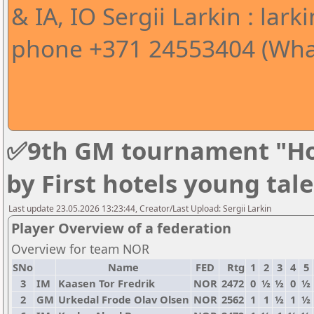
& IA, IO Sergii Larkin : l
phone +371 24553404 (Wha
✅9th GM tournament "Ho
by First hotels young tal
Last update 23.05.2026 13:23:44, Creator/Last Upload: Sergii Larkin
Player Overview of a federation
Overview for team NOR
SNo
Name
FED
Rtg
1
2
3
4
5
3
IM
Kaasen Tor Fredrik
NOR
2472
0
½
½
0
½
2
GM
Urkedal Frode Olav Olsen
NOR
2562
1
1
½
1
½