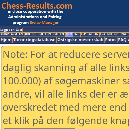
Logged on: Gast
Arabic
ARM
AZE
BIH
BUL
CAT
CHN
CRO
CZE
DEN
ENG
ESP
FAI
FIN
FRA
GER
GRE
INA
I
Hjem
Turneringsdatabase
Østrigske mesterskab
Fotos
FAQ 
Note: For at reducere serv
daglig skanning af alle link
100.000) af søgemaskiner 
andre, vil alle links der er 
overskredet med mere end to
et klik på den følgende kna