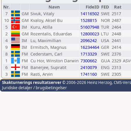
Nr.
Navn
FideID
FED
Rat
7
GM
Sivuk, Vitaly
14116502
SWE
2517
10
GM
Kvaloy, Aksel Bu
1528815
NOR
2487
5
IM
Kuru, Atilla
51607948
TUR
2464
2
GM
Rozentalis, Eduardas
12800023
LTU
2448
4
IM
Lu, Maximillian
2096242
USA
2441
9
IM
Ermitsch, Magnus
16234464
GER
2414
8
FM
Cederstam, Carl
1713329
SWE
2376
1
FM
Cu Hor, Winston Darwin
7300662
GUA
2329
ASV
6
FM
Banerjee, Supratit
2410079
ENG
2313
3
FM
Rasti, Arvin
1741160
SWE
2305
Skakturnerings resultatserver
© 2006-2026 Heinz Herzog
, CMS-Ver
Juridiske detaljer / brugsbetingelser