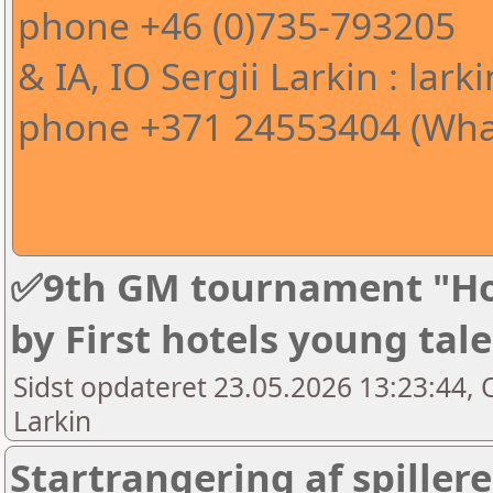
phone +46 (0)735-793205
& IA, IO Sergii Larkin : l
phone +371 24553404 (Wha
✅9th GM tournament "Ho
by First hotels young tal
Sidst opdateret 23.05.2026 13:23:44, O
Larkin
Startrangering af spillere