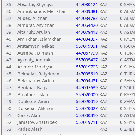
35
Absattar, Shyngys
447080124
KAZ
0
SHY
36
Aitmukhanov, Meirkhan
447009381
KAZ
0
ALMA
37
Alibek, Alizhan
447084782
KAZ
0
ALMA
38
Almurat, Asylzhan
447064420
KAZ
0
ALMA
39
Altairuly, Arulan
447078413
KAZ
0
ASTA
40
Amirkhan, Islamkhan
447094397
KAZ
0
KYZY
41
Arstamyan, Mikael
557019991
KAZ
0
KARA
42
Atambai, Dimash
447067799
KAZ
0
TURK
43
Ayanuly, Amirali
557005427
KAZ
0
ASTA
44
Azimov, Moldiyar
557019703
KAZ
0
SHY
45
Bekbolat, Batyrkhan
447095610
KAZ
0
TURK
46
Bekzhanov, Aiden
447094451
KAZ
0
SHY
47
Berikbai, Baqyt
447097639
KAZ
0
SOLT
48
Bolatbek, Islam
557020000
KAZ
0
KYZY
49
Dauletov, Amin
557020019
KAZ
0
ZHAM
50
Duisebai, Alikhan
557020027
KAZ
0
SHY
51
Gaziz, Alan
557000310
KAZ
0
ASTA
52
Jamatov, Zhafarbek
557019711
KAZ
0
SHY
53
Kadar, Alash
KAZ
0
ZHET