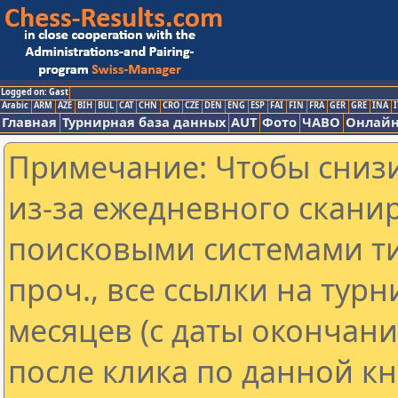
Logged on: Gast
Arabic
ARM
AZE
BIH
BUL
CAT
CHN
CRO
CZE
DEN
ENG
ESP
FAI
FIN
FRA
GER
GRE
INA
I
Главная
Турнирная база данных
AUT
Фото
ЧАВО
Онлайн
Примечание: Чтобы снизи
из-за ежедневного скани
поисковыми системами ти
проч., все ссылки на тур
месяцев (с даты окончан
после клика по данной кн