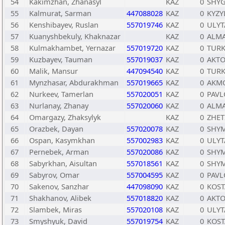
54
Kakimzhan, Zhanasyl
KAZ
0
SHYG
55
Kalmurat, Sarman
447088028
KAZ
0
KYZY
56
Kenshibayev, Ruslan
557019746
KAZ
0
ULYT
57
Kuanyshbekuly, Khaknazar
KAZ
0
ALMA
58
Kulmakhambet, Yernazar
557019720
KAZ
0
TURK
59
Kuzbayev, Tauman
557019037
KAZ
0
AKTO
60
Malik, Mansur
447094540
KAZ
0
TURK
61
Mynzhasar, Abdurakhman
557019665
KAZ
0
AKMO
62
Nurkeev, Tamerlan
557020051
KAZ
0
PAVL
63
Nurlanay, Zhanay
557020060
KAZ
0
ALMA
64
Omargazy, Zhaksylyk
KAZ
0
ZHET
65
Orazbek, Dayan
557020078
KAZ
0
SHY
66
Ospan, Kasymkhan
557002983
KAZ
0
ULYT
67
Pernebek, Arman
557020086
KAZ
0
SHY
68
Sabyrkhan, Aisultan
557018561
KAZ
0
SHY
69
Sabyrov, Omar
557004595
KAZ
0
PAVL
70
Sakenov, Sanzhar
447098090
KAZ
0
KOST
71
Shakhanov, Alibek
557018820
KAZ
0
AKTO
72
Slambek, Miras
557020108
KAZ
0
ULYT
73
Smyshyuk, David
557019754
KAZ
0
KOST