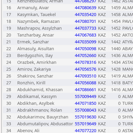
15
Kenzhebulatov, Arman
447086297
KAZ
1462
ASTA
16
Armanuly, Aivar
447080639
KAZ
1459
ALMA
17
Kasymkan, Tauekel
447035420
KAZ
1458
ALMA
18
Nazymbek, Ramazan
447080701
KAZ
1454
PAVL
19
Mashrapov, Assylzhan
447037733
KAZ
1452
PAVL
20
Tanzharbay, Ansar
447067683
KAZ
1452
AKTO
21
Ermek, Sanzhar
447035099
KAZ
1442
ATYR
22
Almasuly, Aisultan
447050098
KAZ
1440
ABAY
23
Berdygozhin, Ilay
447052660
KAZ
1436
ALMA
24
Orazbek, Amirkhan
447078316
KAZ
1434
ASTA
25
Amirov, Zakariya
447056576
KAZ
1428
MANG
26
Shakirov, Sanzhar
447093510
KAZ
1419
ALMA
27
Ronzhin, Kirill
447056088
KAZ
1418
BATY
28
Abdukhamid, Khassan
447086661
KAZ
1416
ALMA
29
Abdikamal, Kassym
557009449
KAZ
0
ALMA
30
Abdikhan, Asylbek
447071850
KAZ
0
TURK
31
Abdrakhmanov, Rolan
557008043
KAZ
0
ALMA
32
Abdukarimov, Bauyrzhan
557019630
KAZ
0
SHY
33
Abdumutalipov, Abdusattor
557019649
KAZ
0
TURK
34
Abenov, Ali
447077220
KAZ
0
ASTA