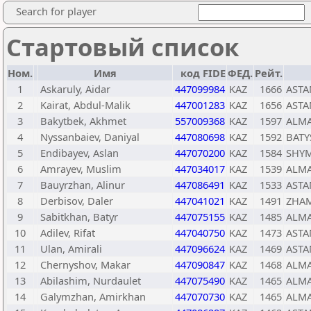
Search for player
Стартовый список
Ном.
Имя
код FIDE
ФЕД.
Рейт.
1
Askaruly, Aidar
447099984
KAZ
1666
ASTA
2
Kairat, Abdul-Malik
447001283
KAZ
1656
ASTA
3
Bakytbek, Akhmet
557009368
KAZ
1597
ALMA
4
Nyssanbaiev, Daniyal
447080698
KAZ
1592
BATY
5
Endibayev, Aslan
447070200
KAZ
1584
SHY
6
Amrayev, Muslim
447034017
KAZ
1539
ALMA
7
Bauyrzhan, Alinur
447086491
KAZ
1533
ASTA
8
Derbisov, Daler
447041021
KAZ
1491
ZHAM
9
Sabitkhan, Batyr
447075155
KAZ
1485
ALMA
10
Adilev, Rifat
447040750
KAZ
1473
ASTA
11
Ulan, Amirali
447096624
KAZ
1469
ASTA
12
Chernyshov, Makar
447090847
KAZ
1468
ALMA
13
Abilashim, Nurdaulet
447075490
KAZ
1465
ALMA
14
Galymzhan, Amirkhan
447070730
KAZ
1465
ALMA