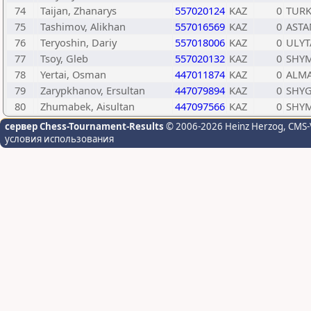
74
Taijan, Zhanarys
557020124
KAZ
0
TURK
75
Tashimov, Alikhan
557016569
KAZ
0
ASTA
76
Teryoshin, Dariy
557018006
KAZ
0
ULYT
77
Tsoy, Gleb
557020132
KAZ
0
SHY
78
Yertai, Osman
447011874
KAZ
0
ALMA
79
Zarypkhanov, Ersultan
447079894
KAZ
0
SHYG
80
Zhumabek, Aisultan
447097566
KAZ
0
SHY
сервер Chess-Tournament-Results
© 2006-2026 Heinz Herzog
, CMS-
условия использования