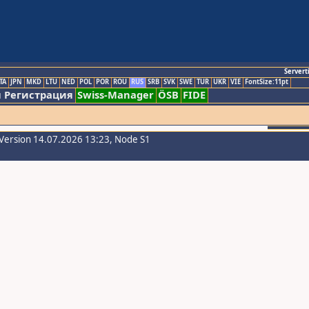
Servert
TA
JPN
MKD
LTU
NED
POL
POR
ROU
RUS
SRB
SVK
SWE
TUR
UKR
VIE
FontSize:11pt
 Регистрация
Swiss-Manager
ÖSB
FIDE
Version 14.07.2026 13:23, Node S1