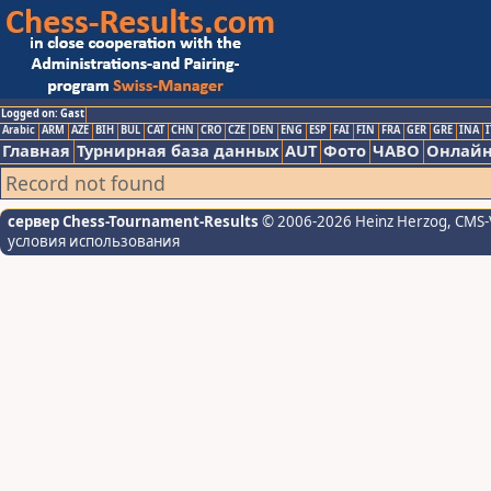
Logged on: Gast
Arabic
ARM
AZE
BIH
BUL
CAT
CHN
CRO
CZE
DEN
ENG
ESP
FAI
FIN
FRA
GER
GRE
INA
I
Главная
Турнирная база данных
AUT
Фото
ЧАВО
Онлайн
Record not found
сервер Chess-Tournament-Results
© 2006-2026 Heinz Herzog
, CMS-
условия использования