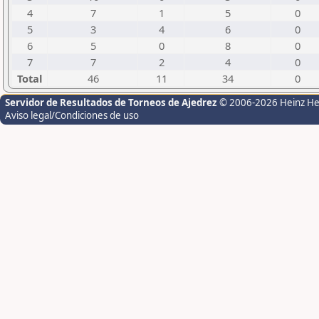
4
7
1
5
0
5
3
4
6
0
6
5
0
8
0
7
7
2
4
0
Total
46
11
34
0
Servidor de Resultados de Torneos de Ajedrez
© 2006-2026 Heinz H
Aviso legal/Condiciones de uso