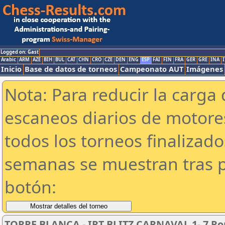
Logged on: Gast
Arabic
ARM
AZE
BIH
BUL
CAT
CHN
CRO
CZE
DEN
ENG
ESP
FAI
FIN
FRA
GER
GRE
INA
I
Inicio
Base de datos de torneos
Campeonato AUT
Imágenes
Nota: Para reducir la carga 
escaneos diarios de motor
todos los torneos finalizad
semanas se muestran tras p
botón:
TORRE BLANCA - IRT BLITZ CARNAVAL 1- 7 Ro