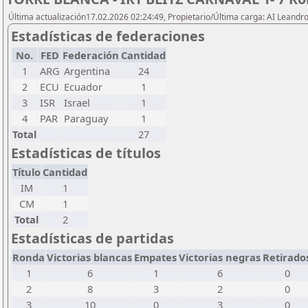
Última actualización17.02.2026 02:24:49, Propietario/Última carga: AI Leand
Estadísticas de federaciones
No.
FED
Federación
Cantidad
1
ARG
Argentina
24
2
ECU
Ecuador
1
3
ISR
Israel
1
4
PAR
Paraguay
1
Total
27
Estadísticas de títulos
Título
Cantidad
IM
1
CM
1
Total
2
Estadísticas de partidas
Ronda
Victorias blancas
Empates
Victorias negras
Retirado
1
6
1
6
0
2
8
3
2
0
3
10
0
3
0