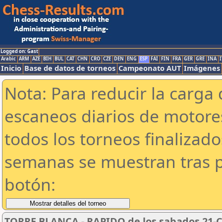
Logged on: Gast
Arabic
ARM
AZE
BIH
BUL
CAT
CHN
CRO
CZE
DEN
ENG
ESP
FAI
FIN
FRA
GER
GRE
INA
I
Inicio
Base de datos de torneos
Campeonato AUT
Imágenes
Nota: Para reducir la carga 
escaneos diarios de motor
todos los torneos finalizad
semanas se muestran tras p
botón:
TORRE BLANCA - RAPIDO de los sabados 21-C