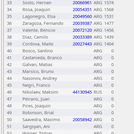
33
Sosto, Hernan
20066961
ARG
1574
34
Rosa, Joaquin
20054351
ARG
1568
35
Lagonegro, Elsa
20049560
ARG
1531
36
Zaragoza, Fernando
20039387
ARG
1477
37
Valente, Benicio
20072120
ARG
1456
38
Diaz, Camilo
20033389
ARG
1439
39
Cordova, Maite
20027443
ARG
1404
40
Bosco, Santino
ARG
0
41
Castanieda, Branco
ARG
0
42
Galvan, Matias
ARG
0
43
Marsico, Bruno
ARG
0
44
Nasonov, Andrey
ARG
0
45
Negri, Franco
ARG
0
46
Nikolaev, Maksim
44130945
RUS
0
47
Peirano, Juan
ARG
0
48
Pires, Joaquin
ARG
0
49
Robinson, Brial
ARG
0
50
Saavedra, Maximo
20058942
ARG
0
51
Sargsyan, Ani
ARG
0
52
Wainer, Tomas
ARG
0