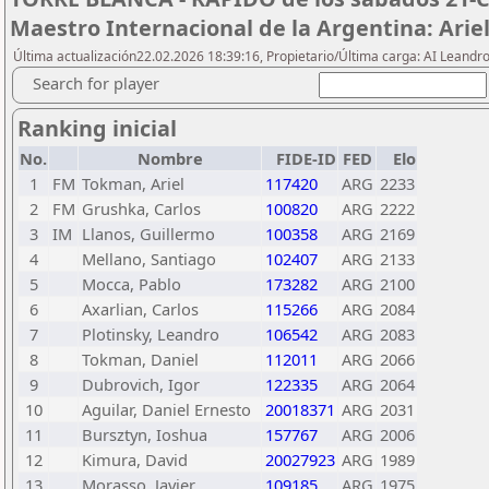
Maestro Internacional de la Argentina: Arie
Última actualización22.02.2026 18:39:16, Propietario/Última carga: AI Leand
Search for player
Ranking inicial
No.
Nombre
FIDE-ID
FED
Elo
1
FM
Tokman, Ariel
117420
ARG
2233
2
FM
Grushka, Carlos
100820
ARG
2222
3
IM
Llanos, Guillermo
100358
ARG
2169
4
Mellano, Santiago
102407
ARG
2133
5
Mocca, Pablo
173282
ARG
2100
6
Axarlian, Carlos
115266
ARG
2084
7
Plotinsky, Leandro
106542
ARG
2083
8
Tokman, Daniel
112011
ARG
2066
9
Dubrovich, Igor
122335
ARG
2064
10
Aguilar, Daniel Ernesto
20018371
ARG
2031
11
Bursztyn, Ioshua
157767
ARG
2006
12
Kimura, David
20027923
ARG
1989
13
Morasso, Javier
109185
ARG
1975