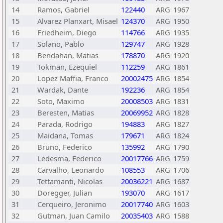
14
Ramos, Gabriel
122440
ARG
1967
15
Alvarez Planxart, Misael
124370
ARG
1950
16
Friedheim, Diego
114766
ARG
1935
17
Solano, Pablo
129747
ARG
1928
18
Bendahan, Matias
178870
ARG
1920
19
Tokman, Ezequiel
112259
ARG
1861
20
Lopez Maffia, Franco
20002475
ARG
1854
21
Wardak, Dante
192236
ARG
1854
22
Soto, Maximo
20008503
ARG
1831
23
Beresten, Matias
20069952
ARG
1828
24
Parada, Rodrigo
194883
ARG
1827
25
Maidana, Tomas
179671
ARG
1824
26
Bruno, Federico
135992
ARG
1790
27
Ledesma, Federico
20017766
ARG
1759
28
Carvalho, Leonardo
108553
ARG
1706
29
Tettamanti, Nicolas
20036221
ARG
1687
30
Doregger, Julian
193070
ARG
1617
31
Cerqueiro, Jeronimo
20017740
ARG
1603
32
Gutman, Juan Camilo
20035403
ARG
1588