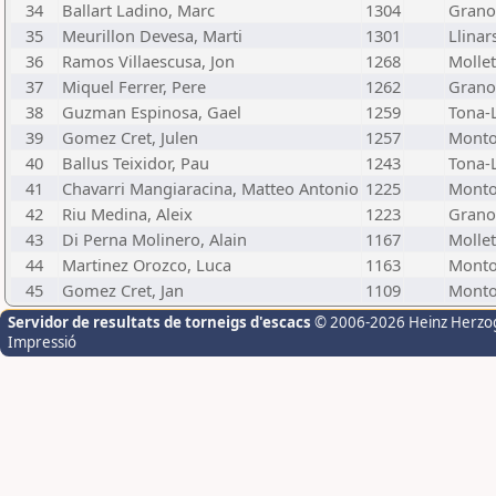
34
Ballart Ladino, Marc
1304
Grano
35
Meurillon Devesa, Marti
1301
Llinars
36
Ramos Villaescusa, Jon
1268
Mollet
37
Miquel Ferrer, Pere
1262
Grano
38
Guzman Espinosa, Gael
1259
Tona-L
39
Gomez Cret, Julen
1257
Monto
40
Ballus Teixidor, Pau
1243
Tona-L
41
Chavarri Mangiaracina, Matteo Antonio
1225
Monto
42
Riu Medina, Aleix
1223
Grano
43
Di Perna Molinero, Alain
1167
Mollet
44
Martinez Orozco, Luca
1163
Monto
45
Gomez Cret, Jan
1109
Monto
Servidor de resultats de torneigs d'escacs
© 2006-2026 Heinz Herzo
Impressió