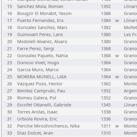
15
Sanchez Mola, Roman
1392
Llinars
16
Bougzir El Morabit, Yassin
1388
Grano
17
Puerto Fernandez, Iris
1384
w
Llinars
18
Gonzalez Sanchez, Marc
1382
Mollet
19
Guinovart Perez, Lans
1380
Les Fr
20
Modolell Alvarez, Alvaro
1380
Grano
21
Farre Perez, Sergi
1368
Grano
22
Gonzalez Pajuelo, Nahia
1368
w
Grano
23
Donoso Vivet, Hugo
1364
Grano
24
Garcia Muro, Marco
1364
Grano
25
MORERA MUNELL, LAIA
1364
w
Grano
26
Vazquez Pozo, Hector
1362
Monto
27
Benitez Camprubi, Pau
1352
Argent
28
Romeu Galera, Pol
1352
Grano
29
Escofet Ottanelli, Gabriele
1345
Llinars
30
Torres Arolas, Isaac
1338
Grano
31
Urbiola Rovira, Eric
1336
Grano
32
Periche Miroshnichenco, Nika
1311
w
Monto
33
Diaz Dolcet, Aran
1310
Montm