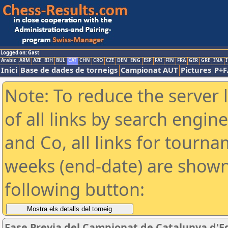
Logged on: Gast
Arabic
ARM
AZE
BIH
BUL
CAT
CHN
CRO
CZE
DEN
ENG
ESP
FAI
FIN
FRA
GER
GRE
INA
I
Inici
Base de dades de torneigs
Campionat AUT
Pictures
P+F
Note: To reduce the server 
of all links by search engin
and Co, all links for tourn
weeks (end-date) are shown 
following button:
Fase Previa del Campionat de Catalunya d'