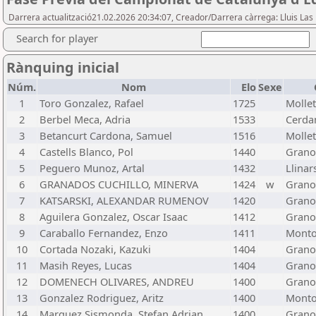
Darrera actualització21.02.2026 20:34:07, Creador/Darrera càrrega: Lluis La
Search for player
Rànquing inicial
Núm.
Nom
Elo
Sexe
1
Toro Gonzalez, Rafael
1725
Mollet
2
Berbel Meca, Adria
1533
Cerdan
3
Betancurt Cardona, Samuel
1516
Mollet
4
Castells Blanco, Pol
1440
Grano
5
Peguero Munoz, Artal
1432
Llinars
6
GRANADOS CUCHILLO, MINERVA
1424
w
Grano
7
KATSARSKI, ALEXANDAR RUMENOV
1420
Grano
8
Aguilera Gonzalez, Oscar Isaac
1412
Grano
9
Caraballo Fernandez, Enzo
1411
Monto
10
Cortada Nozaki, Kazuki
1404
Grano
11
Masih Reyes, Lucas
1404
Grano
12
DOMENECH OLIVARES, ANDREU
1400
Grano
13
Gonzalez Rodriguez, Aritz
1400
Monto
14
Marquez Sismonda, Stefan Adrian
1400
Grano