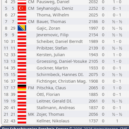
4
25
CM
Pausweg, Daniel
2032
0
1 - 0
5
5
CM
Seyhanoglu, Deniz
2252
0
0 - 1
6
27
Thoma, Wilhelm
2025
0
0 - 1
7
7
CM
Bauer, Thomas
2186
0
½ - ½
8
29
Gajic, Zoran
1997
0
½ - ½
9
9
Jevremovic, Filip
2154
0
½ - ½
10
31
Scheiber, Daniel Berndt
1989
0
1 - 0
11
11
Pribitzer, Stefan
2139
0
½ - ½
12
33
Kersten, Julian
1943
0
1 - 0
13
13
Groessing, Daniel-Yosuke
2105
0
1 - 0
14
35
Gockner, Martin
1933
0
0 - 1
15
15
Schirmbeck, Hannes DI.
2075
0
½ - ½
16
37
Fichtinger, Christian Mag.
1908
0
0 - 1
17
17
FM
Pitschka, Claus
2065
0
1 - 0
18
39
Öttl, Florian
1885
0
0 - 1
19
19
Leitner, Gerald DI.
2061
0
½ - ½
20
41
Stallmann, Andreas
1837
0
0 - 1
21
21
MK
Zojer, Thomas
2056
0
½ - ½
22
43
Kellner, Nikolaus
1737
0
1