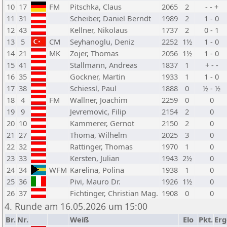
10
17
FM
Pitschka, Claus
2065
2
- - +
11
31
Scheiber, Daniel Berndt
1989
2
1 - 0
12
43
Kellner, Nikolaus
1737
2
0 - 1
13
5
CM
Seyhanoglu, Deniz
2252
1½
1 - 0
14
21
MK
Zojer, Thomas
2056
1½
1 - 0
15
41
Stallmann, Andreas
1837
1
+ - -
16
35
Gockner, Martin
1933
1
1 - 0
17
38
Schiessl, Paul
1888
0
½ - ½
18
4
FM
Wallner, Joachim
2259
0
0
19
9
Jevremovic, Filip
2154
2
0
20
10
Kammerer, Gernot
2150
2
0
21
27
Thoma, Wilhelm
2025
3
0
22
32
Rattinger, Thomas
1970
1
0
23
33
Kersten, Julian
1943
2½
0
24
34
WFM
Karelina, Polina
1938
1
0
25
36
Pivi, Mauro Dr.
1926
1½
0
26
37
Fichtinger, Christian Mag.
1908
0
0
4. Runde am 16.05.2026 um 15:00
Br.
Nr.
Weiß
Elo
Pkt.
Erg