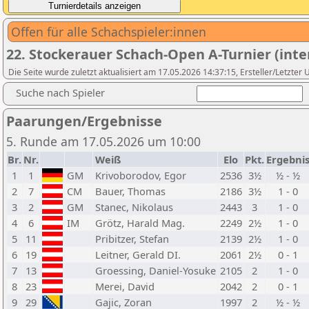
Offen für alle Schachspieler:innen
22. Stockerauer Schach-Open A-Turnier (int
Die Seite wurde zuletzt aktualisiert am 17.05.2026 14:37:15, Ersteller/Letzter
Suche nach Spieler
Paarungen/Ergebnisse
5. Runde am 17.05.2026 um 10:00
Br.
Nr.
Weiß
Elo
Pkt.
Ergebni
1
1
GM
Krivoborodov, Egor
2536
3½
½ - ½
2
7
CM
Bauer, Thomas
2186
3½
1 - 0
3
2
GM
Stanec, Nikolaus
2443
3
1 - 0
4
6
IM
Grötz, Harald Mag.
2249
2½
1 - 0
5
11
Pribitzer, Stefan
2139
2½
1 - 0
6
19
Leitner, Gerald DI.
2061
2½
0 - 1
7
13
Groessing, Daniel-Yosuke
2105
2
1 - 0
8
23
Merei, David
2042
2
0 - 1
9
29
Gajic, Zoran
1997
2
½ - ½