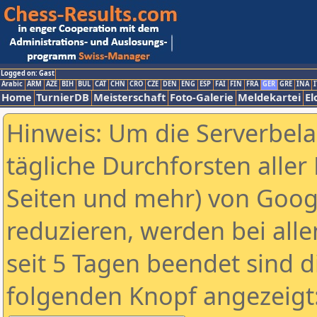
Logged on: Gast
Arabic
ARM
AZE
BIH
BUL
CAT
CHN
CRO
CZE
DEN
ENG
ESP
FAI
FIN
FRA
GER
GRE
INA
I
Home
TurnierDB
Meisterschaft
Foto-Galerie
Meldekartei
El
Hinweis: Um die Serverbel
tägliche Durchforsten aller 
Seiten und mehr) von Goog
reduzieren, werden bei alle
seit 5 Tagen beendet sind d
folgenden Knopf angezeigt