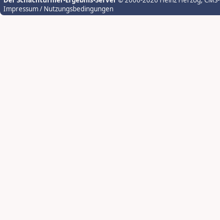
Der Schachturnier-Ergebnis-Server
© 2006-2026 Heinz Herzog
, CMS
Impressum / Nutzungsbedingungen