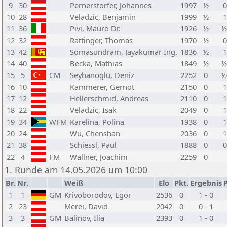
9
30
Pernerstorfer, Johannes
1997
½
0
10
28
Veladzic, Benjamin
1999
½
1
11
36
Pivi, Mauro Dr.
1926
½
½
12
32
Rattinger, Thomas
1970
½
0
13
42
Somasundram, Jayakumar Ing.
1836
½
1
14
40
Becka, Mathias
1849
½
½
15
5
CM
Seyhanoglu, Deniz
2252
0
½
16
10
Kammerer, Gernot
2150
0
1
17
12
Hellerschmid, Andreas
2110
0
1
18
22
Veladzic, Isak
2049
0
1
19
34
WFM
Karelina, Polina
1938
0
1
20
24
Wu, Chenshan
2036
0
1
21
38
Schiessl, Paul
1888
0
0
22
4
FM
Wallner, Joachim
2259
0
1. Runde am 14.05.2026 um 10:00
Br.
Nr.
Weiß
Elo
Pkt.
Ergebnis
P
1
1
GM
Krivoborodov, Egor
2536
0
1 - 0
2
23
Merei, David
2042
0
0 - 1
3
3
GM
Balinov, Ilia
2393
0
1 - 0