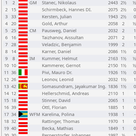
1
2
GM
Stanec, Nikolaus
2443
2½
½
2
15
Schirmbeck, Hannes DI.
2075
2½
0
3
33
Kersten, Julian
1943
2½
0
4
20
Gold, Arthur
2058
2
½
5
25
CM
Pausweg, Daniel
2032
2
1
6
16
Taizhanov, Aissultan
2071
2
1
7
28
Veladzic, Benjamin
1999
2
1
8
14
Karner, Daniel
2086
1½
0
9
8
IM
Kummer, Helmut
2163
1½
½
10
10
Kammerer, Gernot
2150
1½
½
11
36
Pivi, Mauro Dr.
1926
1½
0
12
26
Leonov, Leonid
2032
1½
1
13
42
Somasundram, Jayakumar Ing.
1836
1½
0
14
12
Hellerschmid, Andreas
2110
1
1
15
18
Stinner, David
2065
1
1
16
39
Öttl, Florian
1885
1
0
17
34
WFM
Karelina, Polina
1938
1
-
18
32
Rattinger, Thomas
1970
1
0
19
40
Becka, Mathias
1849
1
0
20
30
Pernerstorfer, Johannes
1997
½
1