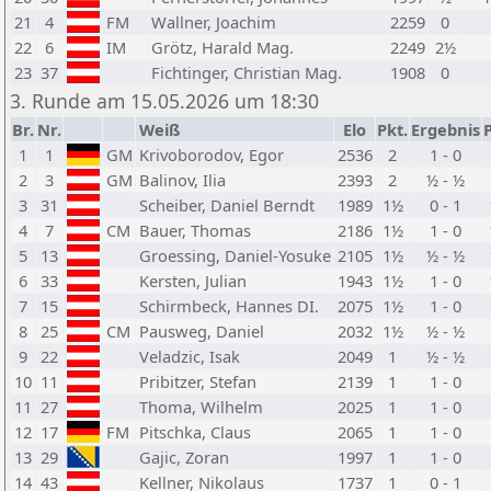
21
4
FM
Wallner, Joachim
2259
0
22
6
IM
Grötz, Harald Mag.
2249
2½
23
37
Fichtinger, Christian Mag.
1908
0
3. Runde am 15.05.2026 um 18:30
Br.
Nr.
Weiß
Elo
Pkt.
Ergebnis
P
1
1
GM
Krivoborodov, Egor
2536
2
1 - 0
2
3
GM
Balinov, Ilia
2393
2
½ - ½
3
31
Scheiber, Daniel Berndt
1989
1½
0 - 1
4
7
CM
Bauer, Thomas
2186
1½
1 - 0
5
13
Groessing, Daniel-Yosuke
2105
1½
½ - ½
6
33
Kersten, Julian
1943
1½
1 - 0
7
15
Schirmbeck, Hannes DI.
2075
1½
1 - 0
8
25
CM
Pausweg, Daniel
2032
1½
½ - ½
9
22
Veladzic, Isak
2049
1
½ - ½
10
11
Pribitzer, Stefan
2139
1
1 - 0
11
27
Thoma, Wilhelm
2025
1
1 - 0
12
17
FM
Pitschka, Claus
2065
1
1 - 0
13
29
Gajic, Zoran
1997
1
1 - 0
14
43
Kellner, Nikolaus
1737
1
0 - 1