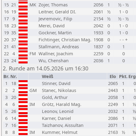
15
21
MK
Zojer, Thomas
2056
1
½ - ½
16
19
Leitner, Gerald DI.
2061
½
1 - 0
17
9
Jevremovic, Filip
2154
½
½ - ½
18
23
Merei, David
2042
0
1 - 0
19
35
Gockner, Martin
1933
0
1 - 0
20
37
Fichtinger, Christian Mag.
1908
0
- - +
21
41
Stallmann, Andreas
1837
0
1
22
4
FM
Wallner, Joachim
2259
0
0
23
24
Wu, Chenshan
2036
1
0
2. Runde am 14.05.2026 um 16:30
Br.
Nr.
Weiß
Elo
Pkt.
Erg
1
18
Stinner, David
2065
1
0
2
2
GM
Stanec, Nikolaus
2443
1
1
3
20
Gold, Arthur
2058
1
0
4
6
IM
Grötz, Harald Mag.
2249
1
½
5
26
Leonov, Leonid
2032
1
½
6
14
Karner, Daniel
2086
1
½
7
16
Taizhanov, Aissultan
2071
1
1
8
8
IM
Kummer, Helmut
2163
½
½