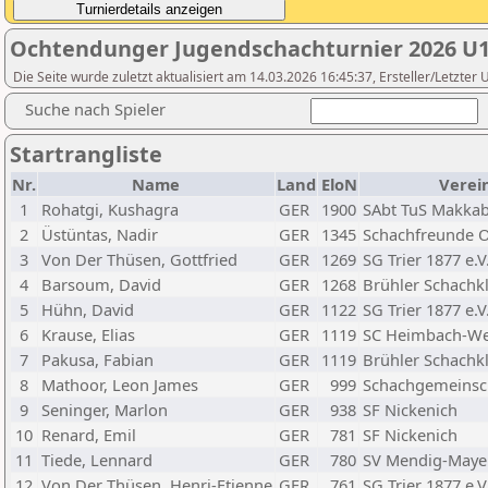
Ochtendunger Jugendschachturnier 2026 U
Die Seite wurde zuletzt aktualisiert am 14.03.2026 16:45:37, Ersteller/Letzt
Suche nach Spieler
Startrangliste
Nr.
Name
Land
EloN
Verei
1
Rohatgi, Kushagra
GER
1900
SAbt TuS Makkab
2
Üstüntas, Nadir
GER
1345
Schachfreunde O
3
Von Der Thüsen, Gottfried
GER
1269
SG Trier 1877 e.V
4
Barsoum, David
GER
1268
Brühler Schachkl
5
Hühn, David
GER
1122
SG Trier 1877 e.V
6
Krause, Elias
GER
1119
SC Heimbach-Wei
7
Pakusa, Fabian
GER
1119
Brühler Schachkl
8
Mathoor, Leon James
GER
999
Schachgemeinscha
9
Seninger, Marlon
GER
938
SF Nickenich
10
Renard, Emil
GER
781
SF Nickenich
11
Tiede, Lennard
GER
780
SV Mendig-Mayen
12
Von Der Thüsen, Henri-Etienne
GER
761
SG Trier 1877 e.V