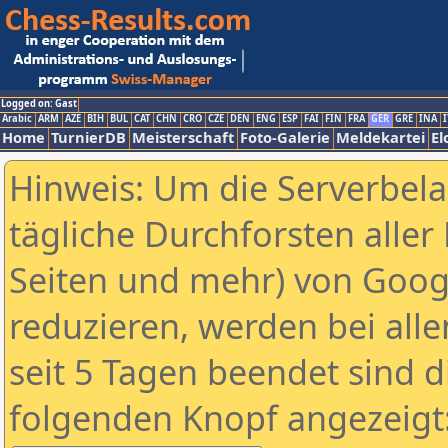
Logged on: Gast
Arabic
ARM
AZE
BIH
BUL
CAT
CHN
CRO
CZE
DEN
ENG
ESP
FAI
FIN
FRA
GER
GRE
INA
I
Home
TurnierDB
Meisterschaft
Foto-Galerie
Meldekartei
El
Hinweis: Um die Serverbel
tägliche Durchforsten aller 
Seiten und mehr) von Goog
reduzieren, werden bei alle
seit 5 Tagen beendet sind d
folgenden Knopf angezeigt