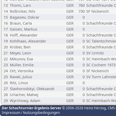
13
Thomi, Lars
GER
760
Schachfreunde O
14
Roßricker, Nils
GER
730
SF Nickenich
15
Bagaviev, Oskrar
GER
0
16
Braun, Carla
GER
0
Schachfreunde O
17
Geisen, Markus
GER
0
18
Hoff, Alexander
GER
0
Schachfreunde O
19
Kohlhaas, Alexander
GER
0
SC Talentschmied
20
Kröber, Ben
GER
0
Schachfreunde O
21
Meyer, Leon
GER
0
SV Urmitz
22
Mikunov, Eva
GER
0
SC Heimbach-Wei
23
Müller, Emilie
GER
0
SC Cochem 1973 
24
Ort, Veronika
GER
0
SF Nickenich
25
Ravati, Julius
GER
0
SV Turm Lahnste
26
Ritz, Linus
GER
0
27
Slavhorodskyi, Oleksandr
GER
0
Schachfreunde O
28
Urlacher, Matvej
GER
0
Schachfreunde O
29
Wyrchowy, Adam
GER
0
SC Heimbach-We
Der Schachturnier-Ergebnis-Server
© 2006-2026 Heinz Herzog
, CMS
Impressum / Nutzungsbedingungen