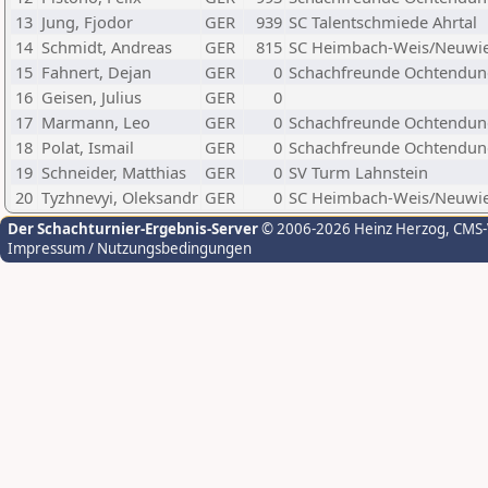
13
Jung, Fjodor
GER
939
SC Talentschmiede Ahrtal
14
Schmidt, Andreas
GER
815
SC Heimbach-Weis/Neuwie
15
Fahnert, Dejan
GER
0
Schachfreunde Ochtendung
16
Geisen, Julius
GER
0
17
Marmann, Leo
GER
0
Schachfreunde Ochtendung
18
Polat, Ismail
GER
0
Schachfreunde Ochtendung
19
Schneider, Matthias
GER
0
SV Turm Lahnstein
20
Tyzhnevyi, Oleksandr
GER
0
SC Heimbach-Weis/Neuwie
Der Schachturnier-Ergebnis-Server
© 2006-2026 Heinz Herzog
, CMS
Impressum / Nutzungsbedingungen