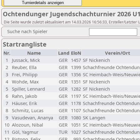
Ochtendunger Jugendschachturnier 2026 U
Die Seite wurde zuletzt aktualisiert am 14.03.2026 16:56:33, Ersteller/Letzt
Suche nach Spieler
Startrangliste
Nr.
Name
Land
EloN
Verein/Ort
1
Jussack, Mick
GER
1457
SF Nickenich
2
Reuber, Ella
GER
1399
Schachfreunde Ochtendung
3
Frei, Philipp
GER
1356
SC Heimbach-Weis/Neuwie
4
Wohde, Max
GER
1351
SF Nickenich
5
Spiller, Lennard
GER
1282
SF Nickenich
6
Rahn, Jakob
GER
1197
SC Heimbach-Weis/Neuwie
7
Häuser, Erik
GER
1178
Schachfreunde Ochtendung
8
Schmitz, Lucas
GER
1107
Schachfreunde Ochtendung
9
Vasudevan, Ananya
GER
1080
SK Langen
10
Alozoun, Nibal
GER
1051
SC Heimbach-Weis/Neuwie
11
Göl, Yagmur
TUR
1027
Schachfreunde Ochtendung
12
Pistono, Felix
GER
993
Schachfreunde Ochtendung