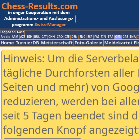
Logged on: Gast
Arabic
ARM
AZE
BIH
BUL
CAT
CHN
CRO
CZE
DEN
ENG
ESP
FAI
FIN
FRA
GER
GRE
INA
I
Home
TurnierDB
Meisterschaft
Foto-Galerie
Meldekartei
El
Hinweis: Um die Serverbel
tägliche Durchforsten aller 
Seiten und mehr) von Goog
reduzieren, werden bei alle
seit 5 Tagen beendet sind d
folgenden Knopf angezeigt