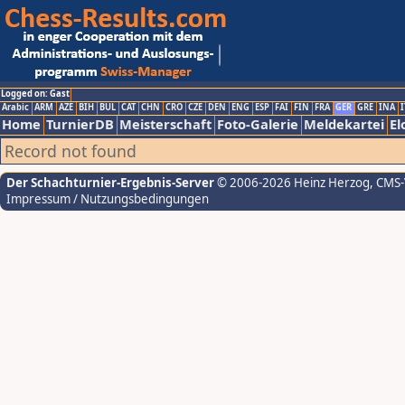
Logged on: Gast
Arabic
ARM
AZE
BIH
BUL
CAT
CHN
CRO
CZE
DEN
ENG
ESP
FAI
FIN
FRA
GER
GRE
INA
I
Home
TurnierDB
Meisterschaft
Foto-Galerie
Meldekartei
El
Record not found
Der Schachturnier-Ergebnis-Server
© 2006-2026 Heinz Herzog
, CMS
Impressum / Nutzungsbedingungen